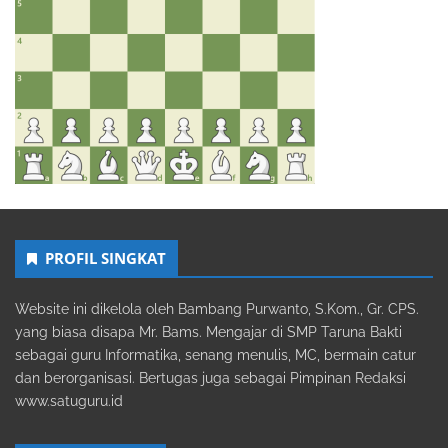
PROFIL SINGKAT
Website ini dikelola oleh Bambang Purwanto, S.Kom., Gr. CPS.
yang biasa disapa Mr. Bams. Mengajar di SMP Taruna Bakti
sebagai guru Informatika, senang menulis, MC, bermain catur
dan berorganisasi. Bertugas juga sebagai Pimpinan Redaksi
www.satuguru.id