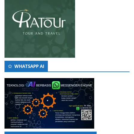
WHATSAPP AI