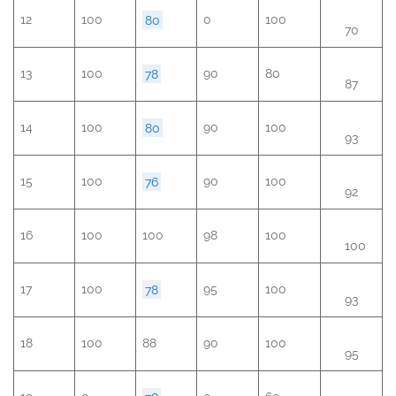
12
100
80
0
100
70
13
100
78
90
80
87
14
100
80
90
100
93
15
100
76
90
100
92
16
100
100
98
100
100
17
100
78
95
100
93
18
100
88
90
100
95