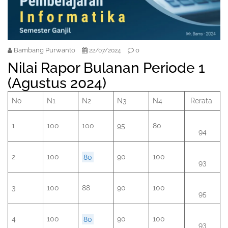
Bambang Purwanto
0
22/07/2024
Nilai Rapor Bulanan Periode 1
(Agustus 2024)
No
N1
N2
N3
N4
Rerata
1
100
100
95
80
94
2
100
80
90
100
93
3
100
88
90
100
95
4
100
80
90
100
93