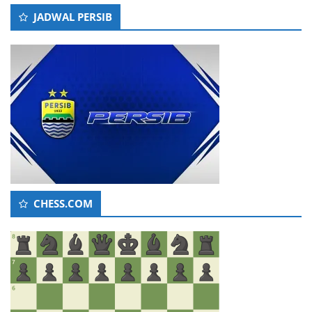
JADWAL PERSIB
CHESS.COM