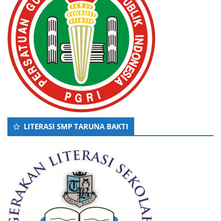
LITERASI SMP TARUNA BAKTI