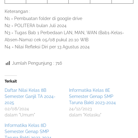
Keterangan :
N1 = Pembuatan folder di google drive
N2 = POLITERA bulan Juli 2024
N3 = Tugas Bab 1 Perbedaan LAN, MAN, WAN (Bab1-Kelas-
Absen-Nama) cek 05/08 pukul 20.10 WIB
N4 = Nilai Refleksi Diri per 13 Agustus 2024
Jumlah Pengunjung :
716
Terkait
Daftar Nilai Kelas 8B
Informatika Kelas 8E
Semester Ganjil TA 2024-
Semester Genap SMP
2025
Taruna Bakti 2023-2024
02/08/2024
24/12/2023
dalam "Umum"
dalam "Kelasku"
Informatika Kelas 8D
Semester Genap SMP
Taruna Bakti 2023-2024