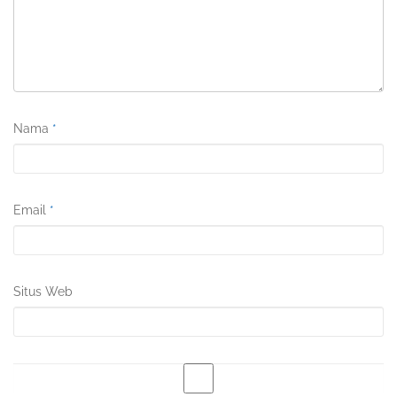
Nama
*
Email
*
Situs Web