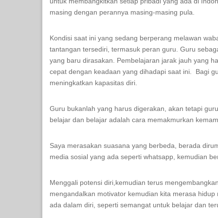
untuk membangkitkan setiap pribadi yang ada di Indon
masing dengan perannya masing-masing pula.
Kondisi saat ini yang sedang berperang melawan waba
tantangan tersediri, termasuk peran guru. Guru seba
yang baru dirasakan. Pembelajaran jarak jauh yang ha
cepat dengan keadaan yang dihadapi saat ini. Bagi g
meningkatkan kapasitas diri.
Guru bukanlah yang harus digerakan, akan tetapi guru
belajar dan belajar adalah cara memakmurkan kemamp
Saya merasakan suasana yang berbeda, berada dirumah 
media sosial yang ada seperti whatsapp, kemudian b
Menggali potensi diri,kemudian terus mengembangkan
mengandalkan motivator kemudian kita merasa hidup m
ada dalam diri, seperti semangat untuk belajar dan teru