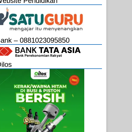
ebsite Pendidikan
ank – 0881023095850
ilos