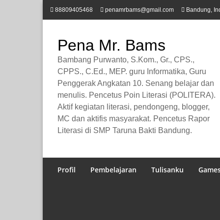
Lompat
88809405468
penamrbams@gmail.com
Bandung, In
ke
konten
Pena Mr. Bams
Bambang Purwanto, S.Kom., Gr., CPS.,
CPPS., C.Ed., MEP. guru Informatika, Guru
Penggerak Angkatan 10. Senang belajar dan
menulis. Pencetus Poin Literasi (POLITERA).
Aktif kegiatan literasi, pendongeng, blogger,
MC dan aktifis masyarakat. Pencetus Rapor
Literasi di SMP Taruna Bakti Bandung.
Profil
Pembelajaran
Tulisanku
Game