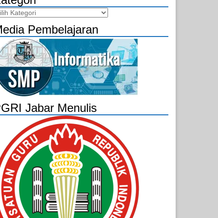
tegori
edia Pembelajaran
GRI Jabar Menulis