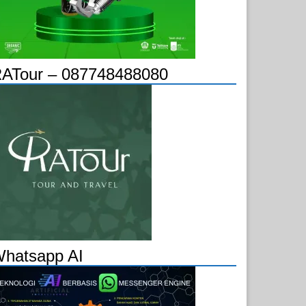
ATour – 087748488080
hatsapp AI