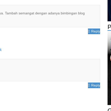
arya. Tambah semangat dengan adanya bimbingan blog
P
Reply
k
Reply
G