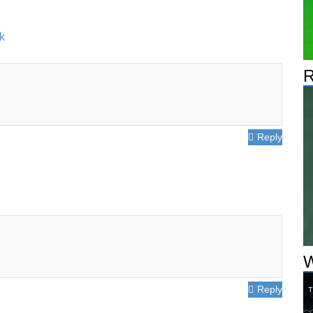
k
R
Reply
W
Reply