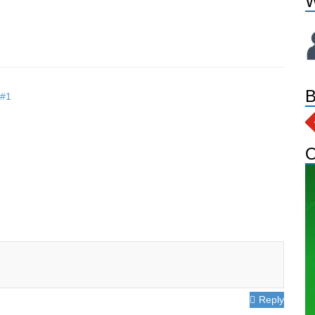
W
B
 #1
O
Reply