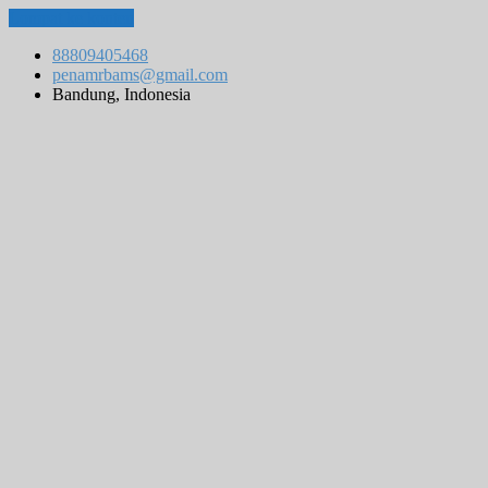
Lompat ke konten
88809405468
penamrbams@gmail.com
Bandung, Indonesia