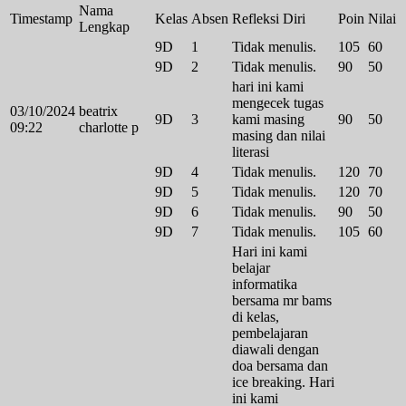
Nama
Timestamp
Kelas
Absen
Refleksi Diri
Poin
Nilai
Lengkap
9D
1
Tidak menulis.
105
60
9D
2
Tidak menulis.
90
50
hari ini kami
mengecek tugas
03/10/2024
beatrix
9D
3
kami masing
90
50
09:22
charlotte p
masing dan nilai
literasi
9D
4
Tidak menulis.
120
70
9D
5
Tidak menulis.
120
70
9D
6
Tidak menulis.
90
50
9D
7
Tidak menulis.
105
60
Hari ini kami
belajar
informatika
bersama mr bams
di kelas,
pembelajaran
diawali dengan
doa bersama dan
ice breaking. Hari
ini kami