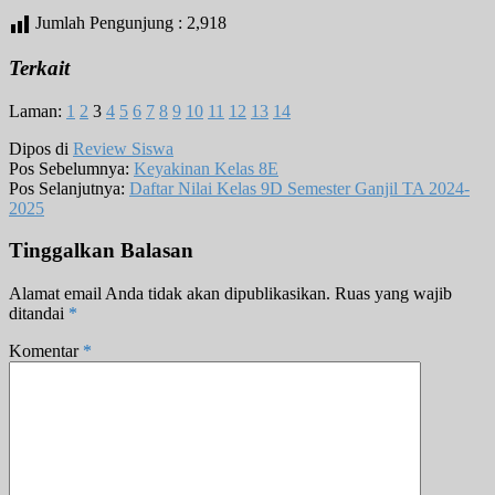
Jumlah Pengunjung :
2,918
Terkait
Laman:
1
2
3
4
5
6
7
8
9
10
11
12
13
14
Dipos di
Review Siswa
Pos Sebelumnya:
Keyakinan Kelas 8E
Pos Selanjutnya:
Daftar Nilai Kelas 9D Semester Ganjil TA 2024-
2025
Tinggalkan Balasan
Alamat email Anda tidak akan dipublikasikan.
Ruas yang wajib
ditandai
*
Komentar
*