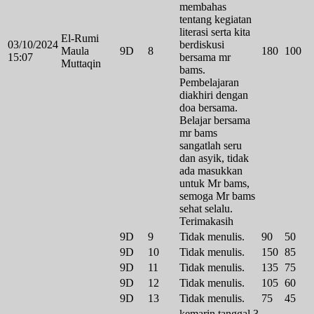
membahas
tentang kegiatan
literasi serta kita
El-Rumi
03/10/2024
berdiskusi
Maula
9D
8
180
100
15:07
bersama mr
Muttaqin
bams.
Pembelajaran
diakhiri dengan
doa bersama.
Belajar bersama
mr bams
sangatlah seru
dan asyik, tidak
ada masukkan
untuk Mr bams,
semoga Mr bams
sehat selalu.
Terimakasih
9D
9
Tidak menulis.
90
50
9D
10
Tidak menulis.
150
85
9D
11
Tidak menulis.
135
75
9D
12
Tidak menulis.
105
60
9D
13
Tidak menulis.
75
45
kemarin tanggal 3