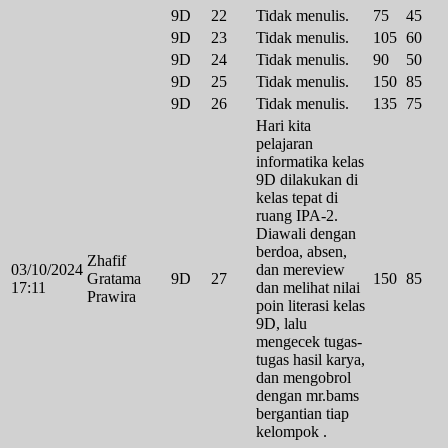
9D
22
Tidak menulis.
75
45
9D
23
Tidak menulis.
105
60
9D
24
Tidak menulis.
90
50
9D
25
Tidak menulis.
150
85
9D
26
Tidak menulis.
135
75
Hari kita
pelajaran
informatika kelas
9D dilakukan di
kelas tepat di
ruang IPA-2.
Diawali dengan
berdoa, absen,
Zhafif
03/10/2024
dan mereview
Gratama
9D
27
150
85
17:11
dan melihat nilai
Prawira
poin literasi kelas
9D, lalu
mengecek tugas-
tugas hasil karya,
dan mengobrol
dengan mr.bams
bergantian tiap
kelompok .