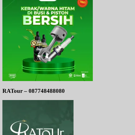
RATour – 087748488080