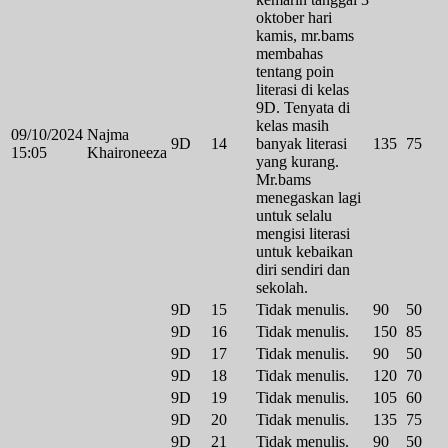
oktober hari
kamis, mr.bams
membahas
tentang poin
literasi di kelas
9D. Tenyata di
kelas masih
09/10/2024
Najma
9D
14
banyak literasi
135
75
15:05
Khaironeeza
yang kurang.
Mr.bams
menegaskan lagi
untuk selalu
mengisi literasi
untuk kebaikan
diri sendiri dan
sekolah.
9D
15
Tidak menulis.
90
50
9D
16
Tidak menulis.
150
85
9D
17
Tidak menulis.
90
50
9D
18
Tidak menulis.
120
70
9D
19
Tidak menulis.
105
60
9D
20
Tidak menulis.
135
75
9D
21
Tidak menulis.
90
50