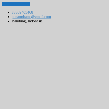
Lompat ke konten
88809405468
penamrbams@gmail.com
Bandung, Indonesia