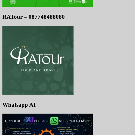
RATour – 087748488080
Whatsapp AI