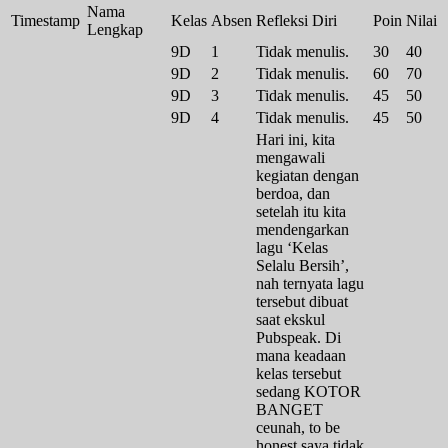
Nama
Timestamp
Kelas
Absen
Refleksi Diri
Poin
Nilai
Lengkap
9D
1
Tidak menulis.
30
40
9D
2
Tidak menulis.
60
70
9D
3
Tidak menulis.
45
50
9D
4
Tidak menulis.
45
50
Hari ini, kita
mengawali
kegiatan dengan
berdoa, dan
setelah itu kita
mendengarkan
lagu ‘Kelas
Selalu Bersih’,
nah ternyata lagu
tersebut dibuat
saat ekskul
Pubspeak. Di
mana keadaan
kelas tersebut
sedang KOTOR
BANGET
ceunah, to be
honest saya tidak