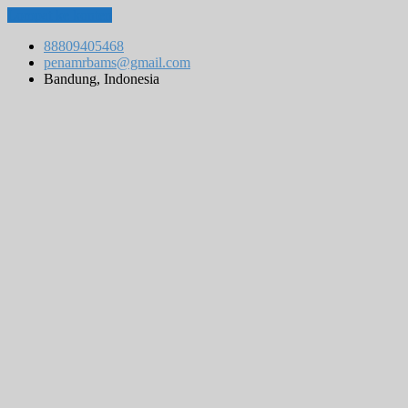
Lompat ke konten
88809405468
penamrbams@gmail.com
Bandung, Indonesia