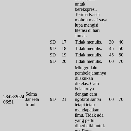
untuk
berekspresi.
Terima Kasih
mohon maaf saya
lupa mengisi
literasi di hari
Jumat.
9D
17
Tidak menulis.
30
40
9D
18
Tidak menulis.
45
50
9D
19
Tidak menulis.
45
50
9D
20
Tidak menulis.
60
70
Minggu lalu
pembelajarannya
dilakukan
dikelas. Cara
belajarnya
Selma
dengan cara
28/08/2024
Janeeta
9D
21
ngobrol santai
60
70
06:51
Irfani
tetapi tetap
mendapatkan
ilmu. Tidak ada
yang perlu
diperbaiki untuk
mr. Bams