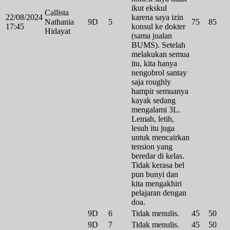
ikut ekskul
Callista
22/08/2024
karena saya izin
Nathania
9D
5
75
85
17:45
konsul ke dokter
Hidayat
(sama jualan
BUMS). Setelah
melakukan semua
itu, kita hanya
nengobrol santay
saja roughly
hampir semuanya
kayak sedang
mengalami 3L.
Lemah, letih,
lesuh itu juga
untuk mencairkan
tension yang
beredar di kelas.
Tidak kerasa bel
pun bunyi dan
kita mengakhiri
pelajaran dengan
doa.
9D
6
Tidak menulis.
45
50
9D
7
Tidak menulis.
45
50