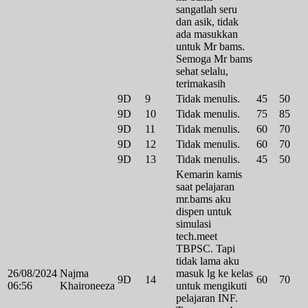
sangatlah seru
dan asik, tidak
ada masukkan
untuk Mr bams.
Semoga Mr bams
sehat selalu,
terimakasih
9D
9
Tidak menulis.
45
50
9D
10
Tidak menulis.
75
85
9D
11
Tidak menulis.
60
70
9D
12
Tidak menulis.
60
70
9D
13
Tidak menulis.
45
50
Kemarin kamis
saat pelajaran
mr.bams aku
dispen untuk
simulasi
tech.meet
TBPSC. Tapi
tidak lama aku
26/08/2024
Najma
masuk lg ke kelas
9D
14
60
70
06:56
Khaironeeza
untuk mengikuti
pelajaran INF.