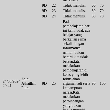
9D
22
Tidak menulis.
60
70
9D
23
Tidak menulis.
60
70
9D
24
Tidak menulis.
60
70
Pada
pembelajaran hari
ini kami tidak ada
belajar yang
berkaitan sama
sekali dengan
informatika
namun bukan
berarti kita tidak
belajar,kita
melakukan
pembelajaran di
kelas yang lebih
Zaini
fokus akan
24/08/2024
Athaillah
9D
25
argumentadi serta
90
100
20:41
Putra
kemampuan
narasi,Kita
melakukan
perbincangan
yang bukan
hanya mengisi