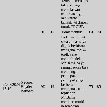
Ternyata mr.bams
tidak sedang
menjelaskan
materi atau yg
lain karena
banyak yg dispen
untuk TBCUP.
9D
15
Tidak menulis.
60
70
Pada hari Jumat
saya , kelas saya
diajak berbicara
mengenai topik-
topik yang
menarik oleh
Mr.Bams. Saya
senang sekali bisa
mendengar
pendapat-
pendapat yang
Nequiel
24/08/2024
berbeda
Hayder
9D
16
75
85
15:19
mengenai suatu
Wibowo
topik dan
Mr.Bams
memberi murid
kesempatan