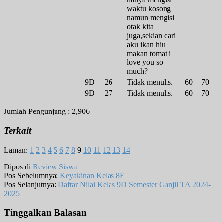
waktu kosong
namun mengisi
otak kita
juga,sekian dari
aku ikan hiu
makan tomat i
love you so
much?
9D
26
Tidak menulis.
60
70
9D
27
Tidak menulis.
60
70
Jumlah Pengunjung :
2,906
Terkait
Laman:
1
2
3
4
5
6
7
8
9
10
11
12
13
14
Dipos di
Review Siswa
Pos Sebelumnya:
Keyakinan Kelas 8E
Pos Selanjutnya:
Daftar Nilai Kelas 9D Semester Ganjil TA 2024-
2025
Tinggalkan Balasan