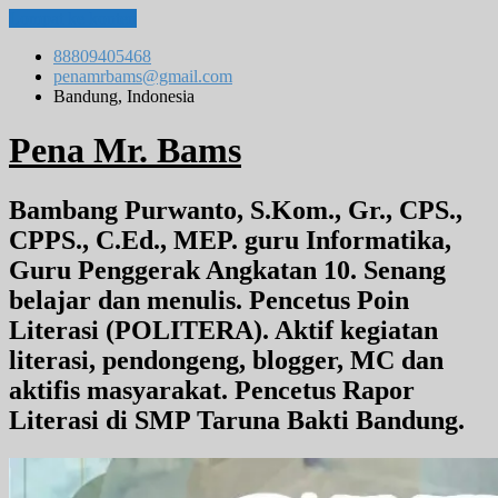
Lompat ke konten
88809405468
penamrbams@gmail.com
Bandung, Indonesia
Pena Mr. Bams
Bambang Purwanto, S.Kom., Gr., CPS.,
CPPS., C.Ed., MEP. guru Informatika,
Guru Penggerak Angkatan 10. Senang
belajar dan menulis. Pencetus Poin
Literasi (POLITERA). Aktif kegiatan
literasi, pendongeng, blogger, MC dan
aktifis masyarakat. Pencetus Rapor
Literasi di SMP Taruna Bakti Bandung.