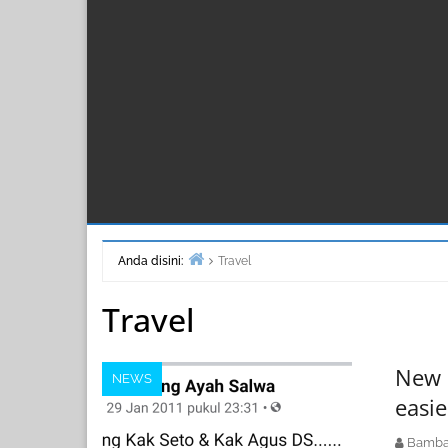
Anda disini:
Travel
Beranda
Travel
New a
NEWS
easie
Bamba