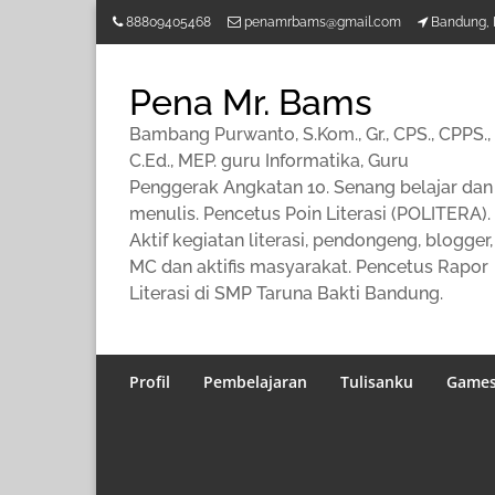
Lompat
88809405468
penamrbams@gmail.com
Bandung, 
ke
konten
Pena Mr. Bams
Bambang Purwanto, S.Kom., Gr., CPS., CPPS.,
C.Ed., MEP. guru Informatika, Guru
Penggerak Angkatan 10. Senang belajar dan
menulis. Pencetus Poin Literasi (POLITERA).
Aktif kegiatan literasi, pendongeng, blogger,
MC dan aktifis masyarakat. Pencetus Rapor
Literasi di SMP Taruna Bakti Bandung.
Profil
Pembelajaran
Tulisanku
Game