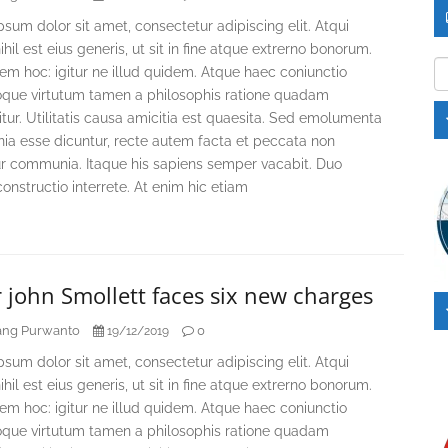
sum dolor sit amet, consectetur adipiscing elit. Atqui
hil est eius generis, ut sit in fine atque extrerno bonorum.
Ka
m hoc: igitur ne illud quidem. Atque haec coniunctio
oque virtutum tamen a philosophis ratione quadam
itur. Utilitatis causa amicitia est quaesita. Sed emolumenta
a esse dicuntur, recte autem facta et peccata non
r communia. Itaque his sapiens semper vacabit. Duo
onstructio interrete. At enim hic etiam
 john Smollett faces six new charges
ng Purwanto
0
19/12/2019
sum dolor sit amet, consectetur adipiscing elit. Atqui
hil est eius generis, ut sit in fine atque extrerno bonorum.
m hoc: igitur ne illud quidem. Atque haec coniunctio
oque virtutum tamen a philosophis ratione quadam