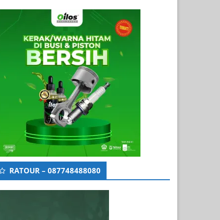
RATOUR – 087748488080