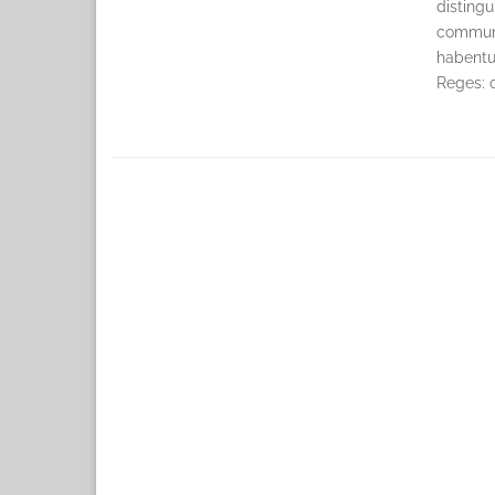
distingu
communi
habentu
Reges: c