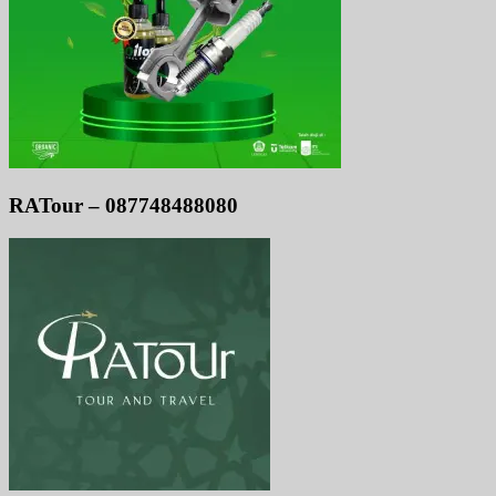
RATour – 087748488080