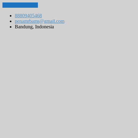
Lompat ke konten
88809405468
penamrbams@gmail.com
Bandung, Indonesia