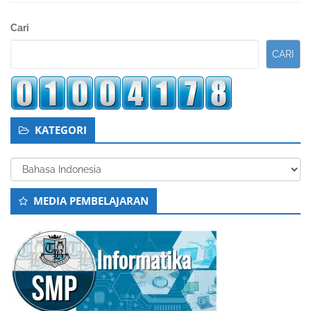
Sidebar
Cari
Kedua
CARI
KATEGORI
Kategori
MEDIA PEMBELAJARAN