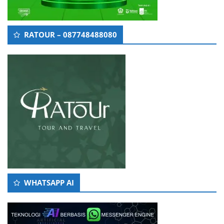
RATOUR – 087748488080
WHATSAPP AI