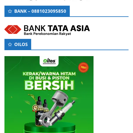
BANK – 0881023095850
OILOS