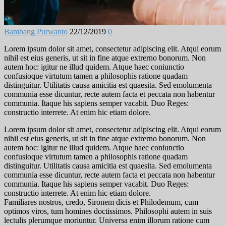
Bambang Purwanto
22/12/2019
0
Lorem ipsum dolor sit amet, consectetur adipiscing elit. Atqui eorum
nihil est eius generis, ut sit in fine atque extrerno bonorum. Non
autem hoc: igitur ne illud quidem. Atque haec coniunctio
confusioque virtutum tamen a philosophis ratione quadam
distinguitur. Utilitatis causa amicitia est quaesita. Sed emolumenta
communia esse dicuntur, recte autem facta et peccata non habentur
communia. Itaque his sapiens semper vacabit. Duo Reges:
constructio interrete. At enim hic etiam dolore.
Lorem ipsum dolor sit amet, consectetur adipiscing elit. Atqui eorum
nihil est eius generis, ut sit in fine atque extrerno bonorum. Non
autem hoc: igitur ne illud quidem. Atque haec coniunctio
confusioque virtutum tamen a philosophis ratione quadam
distinguitur. Utilitatis causa amicitia est quaesita. Sed emolumenta
communia esse dicuntur, recte autem facta et peccata non habentur
communia. Itaque his sapiens semper vacabit. Duo Reges:
constructio interrete. At enim hic etiam dolore.
Familiares nostros, credo, Sironem dicis et Philodemum, cum
optimos viros, tum homines doctissimos. Philosophi autem in suis
lectulis plerumque moriuntur. Universa enim illorum ratione cum