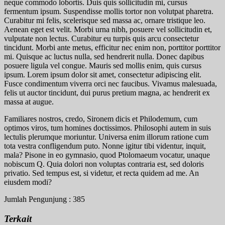
neque commodo lobortis. Duis quis sollicitudin mi, cursus
fermentum ipsum. Suspendisse mollis tortor non volutpat pharetra.
Curabitur mi felis, scelerisque sed massa ac, ornare tristique leo.
Aenean eget est velit. Morbi urna nibh, posuere vel sollicitudin et,
vulputate non lectus. Curabitur eu turpis quis arcu consectetur
tincidunt. Morbi ante metus, efficitur nec enim non, porttitor porttitor
mi. Quisque ac luctus nulla, sed hendrerit nulla. Donec dapibus
posuere ligula vel congue. Mauris sed mollis enim, quis cursus
ipsum. Lorem ipsum dolor sit amet, consectetur adipiscing elit.
Fusce condimentum viverra orci nec faucibus. Vivamus malesuada,
felis ut auctor tincidunt, dui purus pretium magna, ac hendrerit ex
massa at augue.
Familiares nostros, credo, Sironem dicis et Philodemum, cum
optimos viros, tum homines doctissimos. Philosophi autem in suis
lectulis plerumque moriuntur. Universa enim illorum ratione cum
tota vestra confligendum puto. Nonne igitur tibi videntur, inquit,
mala? Pisone in eo gymnasio, quod Ptolomaeum vocatur, unaque
nobiscum Q. Quia dolori non voluptas contraria est, sed doloris
privatio. Sed tempus est, si videtur, et recta quidem ad me. An
eiusdem modi?
Jumlah Pengunjung :
385
Terkait