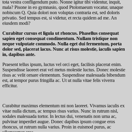
tota vestra confligendum puto. Nonne igitur tibi videntur, inquit,
mala? Pisone in eo gymnasio, quod Ptolomaeum vocatur, unaque
nobiscum Q. Quia dolori non voluptas contraria est, sed doloris
privatio. Sed tempus est, si videtur, et recta quidem ad me. An
eiusdem modi?
Curabitur cursus et ligula ut rhoncus. Phasellus consequat
sapien eget consequat condimentum. Nullam tristique non
neque vulputate commodo. Nulla eget dui fermentum, porta
dolor sed, placerat lacus. Nunc at risus molestie, iaculis sapien
in, dapibus ante.
Praesent tellus ipsum, luctus vel orci eget, facilisis placerat enim.
Suspendisse laoreet erat vel metus molestie luctus. Donec molestie
risus ac velit ornare elementum. Suspendisse malesuada bibendum
est, at tempor purus fringilla ac. Ut ut nulla vitae felis viverra
efficitur.
Curabitur maximus elementum mi non laoreet. Vivamus iaculis ex
vitae nulla dictum, ac tempus risus varius. Nunc in rutrum nisl,
sodales malesuada tortor. In lectus dui, venenatis non urna ac,
pulvinar imperdiet augue. Donec dapibus ipsum congue eros
rhoncus, ut rutrum nulla varius. Proin in euismod purus, ac