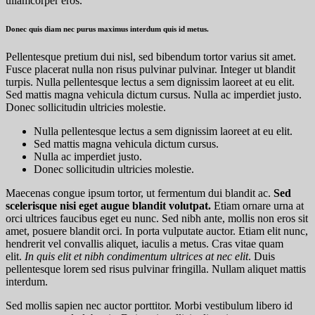
ullamcorper eros.
Donec quis diam nec purus maximus interdum quis id metus.
Pellentesque pretium dui nisl, sed bibendum tortor varius sit amet.
Fusce placerat nulla non risus pulvinar pulvinar. Integer ut blandit
turpis. Nulla pellentesque lectus a sem dignissim laoreet at eu elit.
Sed mattis magna vehicula dictum cursus. Nulla ac imperdiet justo.
Donec sollicitudin ultricies molestie.
Nulla pellentesque lectus a sem dignissim laoreet at eu elit.
Sed mattis magna vehicula dictum cursus.
Nulla ac imperdiet justo.
Donec sollicitudin ultricies molestie.
Maecenas congue ipsum tortor, ut fermentum dui blandit ac.
Sed
scelerisque nisi eget augue blandit volutpat.
Etiam ornare urna at
orci ultrices faucibus eget eu nunc. Sed nibh ante, mollis non eros sit
amet, posuere blandit orci. In porta vulputate auctor. Etiam elit nunc,
hendrerit vel convallis aliquet, iaculis a metus. Cras vitae quam
elit.
In quis elit et nibh condimentum ultrices at nec elit
. Duis
pellentesque lorem sed risus pulvinar fringilla. Nullam aliquet mattis
interdum.
Sed mollis sapien nec auctor porttitor. Morbi vestibulum libero id