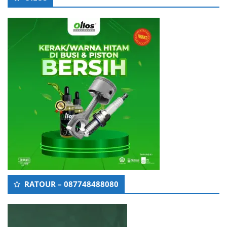
RATOUR – 087748488080