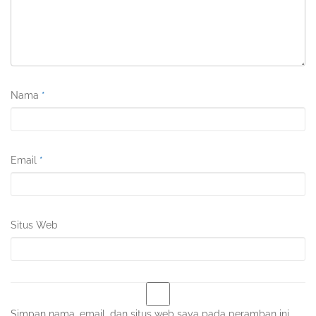
Nama
*
Email
*
Situs Web
Simpan nama, email, dan situs web saya pada peramban ini