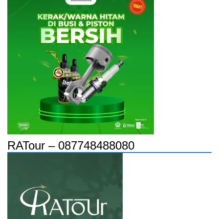
RATour – 087748488080