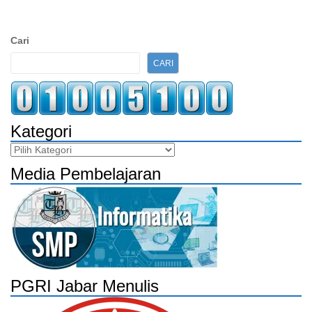
Sidebar
Cari
Kedua
CARI
Kategori
Kategori
Media Pembelajaran
PGRI Jabar Menulis