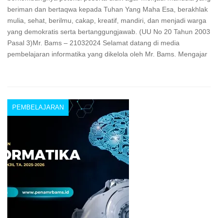
beriman dan bertaqwa kepada Tuhan Yang Maha Esa, berakhlak
mulia, sehat, berilmu, cakap, kreatif, mandiri, dan menjadi warga
yang demokratis serta bertanggungjawab. (UU No 20 Tahun 2003
Pasal 3)Mr. Bams – 21032024 Selamat datang di media
pembelajaran informatika yang dikelola oleh Mr. Bams. Mengajar
PEMBELAJARAN