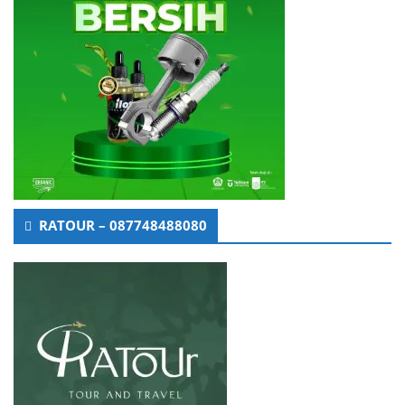
RATOUR – 087748488080