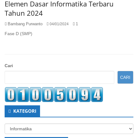
Elemen Dasar Informatika Terbaru
Tahun 2024
Bambang Purwanto
1
04/01/2024
Fase D (SMP)
Sidebar
Cari
Kedua
CARI
KATEGORI
Kategori