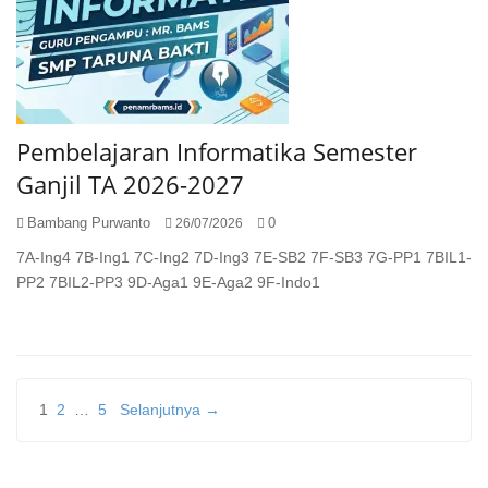
Pembelajaran Informatika Semester
Ganjil TA 2026-2027
Bambang Purwanto
0
26/07/2026
7A-Ing4 7B-Ing1 7C-Ing2 7D-Ing3 7E-SB2 7F-SB3 7G-PP1 7BIL1-
PP2 7BIL2-PP3 9D-Aga1 9E-Aga2 9F-Indo1
Paginasi
1
2
…
5
Selanjutnya →
pos