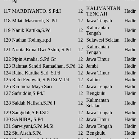
Pd
KALIMANTAN
117
MARDIYANTO, S.Pd.I
12
Hadir
TENGAH
118
Milati Masruroh, S. Pd
12
Jawa Tengah
Hadir
Kalimantan
119
Nanik Kartika,S.Pd
12
Hadir
Tengah
120
Nathan Toding,s.pd
12
Sulawesi Selatan
Hadir
Kalimantan
121
Norita Erma Dwi Astuti, S.Pd
12
Hadir
Tengah
122
Pipin Amalia, S.Pd.Gr
12
Jawa Timur
Hadir
123
Rahmat Sandri Ramadhan, S.Pd
12
Jambi
Hadir
124
Ratna Kartika Sari, S.Pd
12
Jawa Timur
Hadir
125
Ratri Ferawati, S.Pd.Si.M.Pd
12
Kaltim
Hadir
126
Ria Indra Maya Sari
12
Jawa Tengah
Hadir
127
Safruddin,S.Pd.I
12
Bengkulu
Hadir
Kalimantan
128
Saidah Nafisah,S.Pd.I
12
Hadir
Selatan
129
Sangidah,S.Pd.SD
12
Jawa Tengah
Hadir
130
SANIBA, S.Pd
12
Jawa Timur
Hadir
131
Sarwiyani,S.Pd.M.Si
12
Jawa Tengah
Hadir
132
Siti Aisah,S.Pd
12
Bengkulu
Hadir