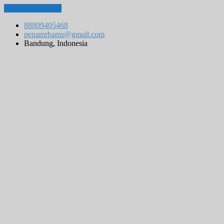
Lompat ke konten
88809405468
penamrbams@gmail.com
Bandung, Indonesia