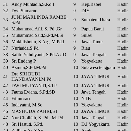
31
Andy Muhtadin,S.P.d.I
9
Kep.Babel
Hadir
32
Dwi Sumarno
9
DIY
Hadir
JUNI MARLINDA RAMBE,
33
9
Sumatera Utara
Hadir
S.Pd
34
Muhammad Afif, S. Pd.,Gr.
9
Papua Barat
Hadir
35
Muhammad Said,S.Pd,M.Si
9
Sulsel
Hadir
36
Mukhlishotin, S.Ag., M.Pd.I
9
Jawa Timur
Hadir
37
Nurhaida.S.Pd
9
Riau
Hadir
38
Safitri Yuhdiyanti, S.Pd.AUD
9
Jawa Tengah
Hadir
39
Sri Endang P
9
Yogyakarta
Hadir
40
Asmira,S.Pd.M.Pd
10
Sulawesi tenggara
Hadir
Dra.SRI BUDI
41
10
JAWA TIMUR
Hadir
HANDAYANI,M.Pd.
42
DWI MULYANTI,S.TP
10
JAWA TIMUR
Hadir
43
Fatma Eviana, S.Pd.SD
10
Jawa Tengah
Hadir
44
Fitran sari
10
NTB
Hadir
45
Indayatmi, M.Sc
10
Yogyakarta
Hadir
46
MASHUDA ZAHRI,ST
10
JAWA TIMUR
Hadir
47
Nur Cholifah, S. Pd., M. Pd.
10
Jawa Tengah
Hadir
48
Sri Hastuti, S.Pd.
10
D.I.Yogyakarta
Hadir
49
Zulfikar Ar, S.Sy
10
Aceh
Hadir