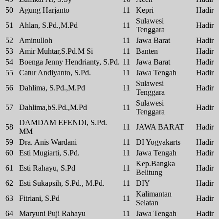
50
Agung Harjanto
11
Kepri
Hadir
Sulawesi
51
Ahlan, S.Pd.,M.Pd
11
Hadir
Tenggara
52
Aminulloh
11
Jawa Barat
Hadir
53
Amir Muhtar,S.Pd.M Si
11
Banten
Hadir
54
Boenga Jenny Hendrianty, S.Pd.
11
Jawa Barat
Hadir
55
Catur Andiyanto, S.Pd.
11
Jawa Tengah
Hadir
Sulawesi
56
Dahlima, S.Pd.,M.Pd
11
Hadir
Tenggara
Sulawesi
57
Dahlima,bS.Pd.,M.Pd
11
Hadir
Tenggara
DAMDAM EFENDI, S.Pd.
58
11
JAWA BARAT
Hadir
MM
59
Dra. Anis Wardani
11
DI Yogyakarts
Hadir
60
Esti Mugiarti, S.Pd.
11
Jawa Tengah
Hadir
Kep.Bangka
61
Esti Rahayu, S.Pd
11
Hadir
Belitung
62
Esti Sukapsih, S.Pd., M.Pd.
11
DIY
Hadir
Kalimantan
63
Fitriani, S.Pd
11
Hadir
Selatan
64
Maryuni Puji Rahayu
11
Jawa Tengah
Hadir