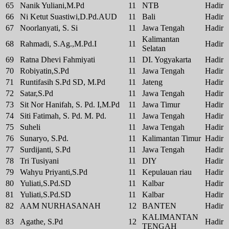
65
Nanik Yuliani,M.Pd
11
NTB
Hadir
66
Ni Ketut Suastiwi,D.Pd.AUD
11
Bali
Hadir
67
Noorlanyati, S. Si
11
Jawa Tengah
Hadir
Kalimantan
68
Rahmadi, S.Ag.,M.Pd.I
11
Hadir
Selatan
69
Ratna Dhevi Fahmiyati
11
DI. Yogyakarta
Hadir
70
Robiyatin,S.Pd
11
Jawa Tengah
Hadir
71
Runtifasih S.Pd SD, M.Pd
11
Jateng
Hadir
72
Satar,S.Pd
11
Jawa Tengah
Hadir
73
Sit Nor Hanifah, S. Pd. I,M.Pd
11
Jawa Timur
Hadir
74
Siti Fatimah, S. Pd. M. Pd.
11
Jawa Tengah
Hadir
75
Suheli
11
Jawa Tengah
Hadir
76
Sunaryo, S.Pd.
11
Kalimantan Timur
Hadir
77
Surdijanti, S.Pd
11
Jawa Tengah
Hadir
78
Tri Tusiyani
11
DIY
Hadir
79
Wahyu Priyanti,S.Pd
11
Kepulauan riau
Hadir
80
Yuliati,S.Pd.SD
11
Kalbar
Hadir
81
Yuliati,S.Pd.SD
11
Kalbar
Hadir
82
AAM NURHASANAH
12
BANTEN
Hadir
KALIMANTAN
83
Agathe, S.Pd
12
Hadir
TENGAH