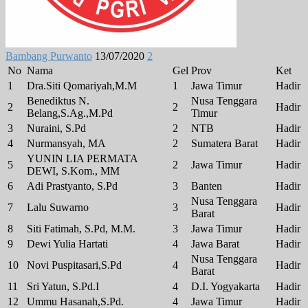
Bambang Purwanto
13/07/2020
2
No
Nama
Gel
Prov
Ket
1
Dra.Siti Qomariyah,M.M
1
Jawa Timur
Hadir
Benediktus N.
Nusa Tenggara
2
2
Hadir
Belang,S.Ag.,M.Pd
Timur
3
Nuraini, S.Pd
2
NTB
Hadir
4
Nurmansyah, MA
2
Sumatera Barat
Hadir
YUNIN LIA PERMATA
5
2
Jawa Timur
Hadir
DEWI, S.Kom., MM
6
Adi Prastyanto, S.Pd
3
Banten
Hadir
Nusa Tenggara
7
Lalu Suwarno
3
Hadir
Barat
8
Siti Fatimah, S.Pd, M.M.
3
Jawa Timur
Hadir
9
Dewi Yulia Hartati
4
Jawa Barat
Hadir
Nusa Tenggara
10
Novi Puspitasari,S.Pd
4
Hadir
Barat
11
Sri Yatun, S.Pd.I
4
D.I. Yogyakarta
Hadir
12
Ummu Hasanah,S.Pd.
4
Jawa Timur
Hadir