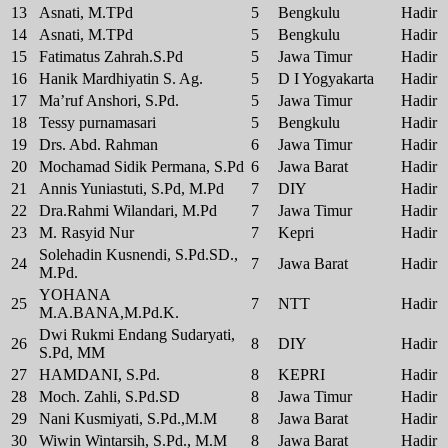
13
Asnati, M.TPd
5
Bengkulu
Hadir
14
Asnati, M.TPd
5
Bengkulu
Hadir
15
Fatimatus Zahrah.S.Pd
5
Jawa Timur
Hadir
16
Hanik Mardhiyatin S. Ag.
5
D I Yogyakarta
Hadir
17
Ma’ruf Anshori, S.Pd.
5
Jawa Timur
Hadir
18
Tessy purnamasari
5
Bengkulu
Hadir
19
Drs. Abd. Rahman
6
Jawa Timur
Hadir
20
Mochamad Sidik Permana, S.Pd
6
Jawa Barat
Hadir
21
Annis Yuniastuti, S.Pd, M.Pd
7
DIY
Hadir
22
Dra.Rahmi Wilandari, M.Pd
7
Jawa Timur
Hadir
23
M. Rasyid Nur
7
Kepri
Hadir
Solehadin Kusnendi, S.Pd.SD.,
24
7
Jawa Barat
Hadir
M.Pd.
YOHANA
25
7
NTT
Hadir
M.A.BANA,M.Pd.K.
Dwi Rukmi Endang Sudaryati,
26
8
DIY
Hadir
S.Pd, MM
27
HAMDANI, S.Pd.
8
KEPRI
Hadir
28
Moch. Zahli, S.Pd.SD
8
Jawa Timur
Hadir
29
Nani Kusmiyati, S.Pd.,M.M
8
Jawa Barat
Hadir
30
Wiwin Wintarsih, S.Pd., M.M
8
Jawa Barat
Hadir