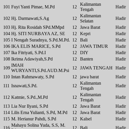
Kalimantan
101
Fuyi Yanti Pimae, M.Pd
12
Hadir
Tengah
Kalimantan
102
Hj. Darmawati,S.Ag
12
Hadir
Selatan
103
Hj. Rita Rosidah SPd.MMpd
12
Jawa Barat
Hadir
104
Hj. SITI NURBAYA AZ, SE
12
Kepri
Hadir
105
I Nengah Suradnya, S.Pd.M.Pd.
12
Bali
Hadir
106
IKA ELIS MARICE, S.Pd
12
JAWA TIMUR
Hadir
107
Ika Fitriyati, S.Pd.I
12
DIY
Hadir
108
Ikrima Adawiyah,S.Pd
12
Banten
Hadir
IMAH
109
12
JAWA TENGAH
Hadir
WURYANTI,S.Pd.AUD.M.Psi
110
Intan Rahmawaty, S.Pd
12
jawa barat
Hadir
Kalimantan
111
Isnawati,S.Pd.
12
Hadir
Tengah
Kalimantan
112
Katmie, S.Pd.,M.Pd
12
Hadir
Tengah
113
Lia Nur Ilyani, S.Pd
12
Jawa Barat
Hadir
114
Lilis Erna Yulianti, S.Pd, M.Pd
12
Jawa Barat
Hadir
115
M. Herianur Pahdi, S.Pd
12
Kalsel
Hadir
Mahayu Solina Yuda, S.S, M.
116
12
Bali
Hadir