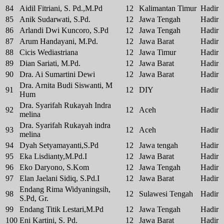
84
Aidil Fitriani, S. Pd.,M.Pd
12
Kalimantan Timur
Hadir
85
Anik Sudarwati, S.Pd.
12
Jawa Tengah
Hadir
86
Arlandi Dwi Kuncoro, S.Pd
12
Jawa Tengah
Hadir
87
Arum Handayani, M.Pd.
12
Jawa Barat
Hadir
88
Cicis Wediastriana
12
Jawa Timur
Hadir
89
Dian Sariati, M.Pd.
12
Jawa Barat
Hadir
90
Dra. Ai Sumartini Dewi
12
Jawa Barat
Hadir
Dra. Arnita Budi Siswanti, M
91
12
DIY
Hadir
Hum
Dra. Syarifah Rukayah Indra
92
12
Aceh
Hadir
melina
Dra. Syarifah Rukayah indra
93
12
Aceh
Hadir
melina
94
Dyah Setyamayanti,S.Pd
12
Jawa tengah
Hadir
95
Eka Lisdianty,M.Pd.I
12
Jawa Barat
Hadir
96
Eko Daryono, S.Kom
12
Jawa Tengah
Hadir
97
Elan Jaelani Sidiq, S.Pd.I
12
Jawa Barat
Hadir
Endang Rima Widyaningsih,
98
12
Sulawesi Tengah
Hadir
S.Pd, Gr.
99
Endang Titik Lestari,M.Pd
12
Jawa Tengah
Hadir
100
Eni Kartini, S. Pd.
12
Jawa Barat
Hadir