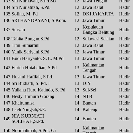
133
Siti Nurhayati, S.Pd.SD
12
Jawa Tengah
Hadir
134
Siti Nurlatifah, S.Pd.
12
Jawa Barat
Hadir
135
Sofina, M. Pd
12
DKI JAKARTA
Hadir
136
SRI HANDAYANI, S.Kom.
12
Jawa Timur
Hadir
Kepulauan
137
Suryan
12
Hadir
Bangka Belitung
138
Tabita Bungan,S.Pd
12
Sulawesi Selatan
Hadir
139
Titin Sumartini
12
Jawa Barat
Hadir
140
Yanik Sariyani,S.Pd
12
Jawa Timur
Hadir
141
Budi Hariyanto, S.T., M.Pd
13
Jawa Timur
Hadir
Kalimantan
142
Fitrida Hutabalian, S.Pd
13
Hadir
Tengah
143
Husnul Hafifah, S.Pd.
13
Jawa Timur
Hadir
144
Sri Budiarti, S. Pd. I
13
DIY
Hadir
145
Yuliana Ruru Katindo, S. Pd.
13
Sul-Sel
Hadir
146
Hesty Trimurti Gorang
14
NTB
Hadir
147
Khairunnisa
14
Banten
Hadir
148
Laeli Ningsih,S.E.
14
Kalteng
Hadir
NIA KURNIATI
149
14
Banten
Hadir
SOLIHAH,S.Pd.
Kalimantan
150
Noorhalimah, S.Pd., Gr
14
Hadir