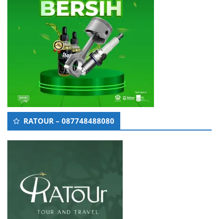
RATOUR – 087748488080