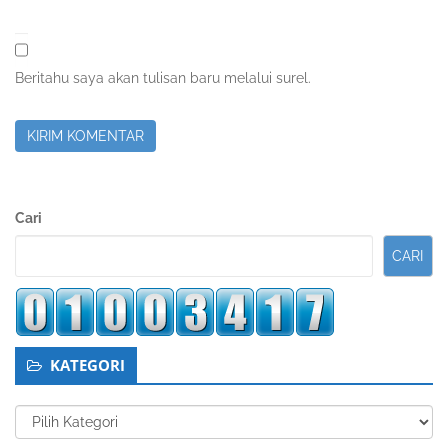
Beritahu saya akan tulisan baru melalui surel.
Sidebar
Cari
Kedua
CARI
KATEGORI
Kategori