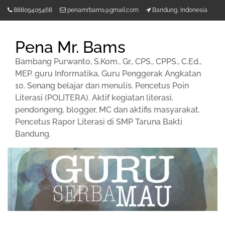
Lompat
88809405468
penamrbams@gmail.com
Bandung, Indonesia
ke
konten
Pena Mr. Bams
Bambang Purwanto, S.Kom., Gr., CPS., CPPS., C.Ed.,
MEP. guru Informatika, Guru Penggerak Angkatan
10. Senang belajar dan menulis. Pencetus Poin
Literasi (POLITERA). Aktif kegiatan literasi,
pendongeng, blogger, MC dan aktifis masyarakat.
Pencetus Rapor Literasi di SMP Taruna Bakti
Bandung.