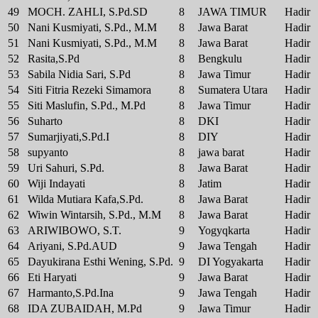
49
MOCH. ZAHLI, S.Pd.SD
8
JAWA TIMUR
Hadir
50
Nani Kusmiyati, S.Pd., M.M
8
Jawa Barat
Hadir
51
Nani Kusmiyati, S.Pd., M.M
8
Jawa Barat
Hadir
52
Rasita,S.Pd
8
Bengkulu
Hadir
53
Sabila Nidia Sari, S.Pd
8
Jawa Timur
Hadir
54
Siti Fitria Rezeki Simamora
8
Sumatera Utara
Hadir
55
Siti Maslufin, S.Pd., M.Pd
8
Jawa Timur
Hadir
56
Suharto
8
DKI
Hadir
57
Sumarjiyati,S.Pd.I
8
DIY
Hadir
58
supyanto
8
jawa barat
Hadir
59
Uri Sahuri, S.Pd.
8
Jawa Barat
Hadir
60
Wiji Indayati
8
Jatim
Hadir
61
Wilda Mutiara Kafa,S.Pd.
8
Jawa Barat
Hadir
62
Wiwin Wintarsih, S.Pd., M.M
8
Jawa Barat
Hadir
63
ARIWIBOWO, S.T.
9
Yogyqkarta
Hadir
64
Ariyani, S.Pd.AUD
9
Jawa Tengah
Hadir
65
Dayukirana Esthi Wening, S.Pd.
9
DI Yogyakarta
Hadir
66
Eti Haryati
9
Jawa Barat
Hadir
67
Harmanto,S.Pd.Ina
9
Jawa Tengah
Hadir
68
IDA ZUBAIDAH, M.Pd
9
Jawa Timur
Hadir