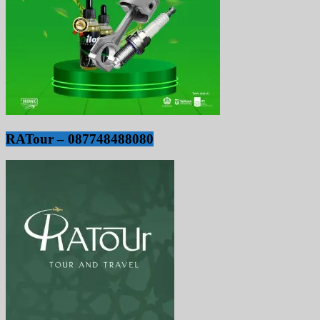
RATour – 087748488080