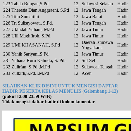
223
Tabita Bungan,S.Pd
12
Sulawesi Selatan
Hadir
224
Theresia Dian Anggraeni, S.Pd
12
Jawa Tengah
Hadir
225
Titin Sumartini
12
Jawa Barat
Hadir
226
Tri Sulistyowati, S.Pd.
12
Jawa Tengah
Hadir
227
Ukhidah Yuliani, M.Pd
12
Jawa Timur
Hadir
228
Ulil Maghfiroh, S.Pd.
12
Jawa Timur
Hadir
Daerah Istimewa
229
UMI KHASANAH, S.Pd
12
Hadir
Yogyakarta
230
Yanik Sariyani,S.Pd
12
Jawa Timur
Hadir
231
Yuliana Ruru Katindo, S. Pd.
12
Sul-Sel
Hadir
232
Zulirfan, S.Pd.,M.Pd
12
Sulaweai Tengah
Hadir
233
Zulkifli,S.Pd.I,M.Pd
12
Aceh
Hadir
SILAHKAN KLIK DISINI UNTUK MENGISI DAFTAR
HADIR PESERTA KELAS MENULIS (Gelombang 1-12)
(pukul 12.00-23.59 WIB)
Tidak mengisi daftar hadir di kolom komentar.