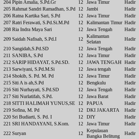
204
Pipin Amalia, S.Pd.Gr
12
Jawa Timur
Hadir
205
Rahmat Sandri Ramadhan, S.Pd
12
Jambi
Hadir
206
Ratna Kartika Sari, S.Pd
12
Jawa Timur
Hadir
207
Ratri Ferawati, S.Pd.Si.M.Pd
12
Kalimantan Timur
Hadir
208
Ria Indra Maya Sari
12
Jawa Tengah
Hadir
Kalimantan
209
Saidah Nafisah, S.Pd.I
12
Hadir
Selatan
210
Sangidah,S.Pd.SD
12
Jawa Tengah
Hadir
211
SANIBA, S.Pd
12
Jawa Timur
Hadir
212
SARIP HIDAYAT, S.Pd.SD.
12
JAWA TENGAH
Hadir
213
Sarwiyani, S.Pd.M.Si
12
Jawa tengah
Hadir
214
Shokib, S. Pd. M. Pd
12
Jawa Timur
Hadir
215
Siti A is ah,S.Pd
12
Bengkulu
Hadir
216
Siti Nurhayati, S.Pd.SD
12
Jawa Tengah
Hadir
217
Siti Nurlatifah, S.Pd.
12
Jawa Barat
Hadir
218
SITTI HALIMAH YUNUS,SE
12
PAPUA
Hadir
219
Sofina, M. Pd
12
DKI JAKARTA
Hadir
220
Sri Budiarti, S. Pd. I
12
DIY
Hadir
221
SRI HANDAYANI, S.Kom.
12
Jawa Timur
Hadir
Kepulauan
222
Suryan
12
Hadir
Bangka Belitung