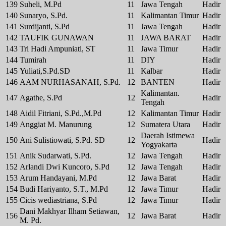
139
Suheli, M.Pd
11
Jawa Tengah
Hadir
140
Sunaryo, S.Pd.
11
Kalimantan Timur
Hadir
141
Surdijanti, S.Pd
11
Jawa Tengah
Hadir
142
TAUFIK GUNAWAN
11
JAWA BARAT
Hadir
143
Tri Hadi Ampuniati, ST
11
Jawa Timur
Hadir
144
Tumirah
11
DIY
Hadir
145
Yuliati,S.Pd.SD
11
Kalbar
Hadir
146
AAM NURHASANAH, S.Pd.
12
BANTEN
Hadir
Kalimantan.
147
Agathe, S.Pd
12
Hadir
Tengah
148
Aidil Fitriani, S.Pd.,M.Pd
12
Kalimantan Timur
Hadir
149
Anggiat M. Manurung
12
Sumatera Utara
Hadir
Daerah Istimewa
150
Ani Sulistiowati, S.Pd. SD
12
Hadir
Yogyakarta
151
Anik Sudarwati, S.Pd.
12
Jawa Tengah
Hadir
152
Arlandi Dwi Kuncoro, S.Pd
12
Jawa Tengah
Hadir
153
Arum Handayani, M.Pd
12
Jawa Barat
Hadir
154
Budi Hariyanto, S.T., M.Pd
12
Jawa Timur
Hadir
155
Cicis wediastriana, S.Pd
12
Jawa Timur
Hadir
Dani Makhyar Ilham Setiawan,
156
12
Jawa Barat
Hadir
M. Pd.