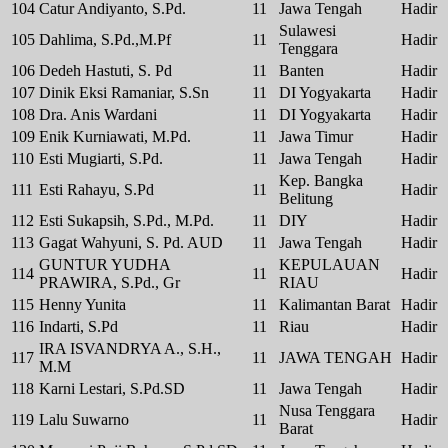
104
Catur Andiyanto, S.Pd.
11
Jawa Tengah
Hadir
Sulawesi
105
Dahlima, S.Pd.,M.Pf
11
Hadir
Tenggara
106
Dedeh Hastuti, S. Pd
11
Banten
Hadir
107
Dinik Eksi Ramaniar, S.Sn
11
DI Yogyakarta
Hadir
108
Dra. Anis Wardani
11
DI Yogyakarta
Hadir
109
Enik Kurniawati, M.Pd.
11
Jawa Timur
Hadir
110
Esti Mugiarti, S.Pd.
11
Jawa Tengah
Hadir
Kep. Bangka
111
Esti Rahayu, S.Pd
11
Hadir
Belitung
112
Esti Sukapsih, S.Pd., M.Pd.
11
DIY
Hadir
113
Gagat Wahyuni, S. Pd. AUD
11
Jawa Tengah
Hadir
GUNTUR YUDHA
KEPULAUAN
114
11
Hadir
PRAWIRA, S.Pd., Gr
RIAU
115
Henny Yunita
11
Kalimantan Barat
Hadir
116
Indarti, S.Pd
11
Riau
Hadir
IRA ISVANDRYA A., S.H.,
117
11
JAWA TENGAH
Hadir
M.M
118
Karni Lestari, S.Pd.SD
11
Jawa Tengah
Hadir
Nusa Tenggara
119
Lalu Suwarno
11
Hadir
Barat