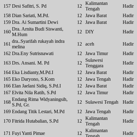
Kalimantan
157
Desi Safitri, S. Pd
12
Hadir
Tengah
158
Dian Sariati, M.Pd.
12
Jawa Barat
Hadir
159
Dra. Ai Sumartini Dewi
12
Jawa Barat
Hadir
Dra. Arnita Budi Siswanti,
160
12
DIY
Hadir
M.Hum
dra..Syarifah rukayah indra
161
12
aceh
Hadir
melina
162
Dra.Eny Sutrisnawati
12
Jawa Timur
Hadir
Sulawesi
163
Drs. Ansani. M. Pd
12
Hadir
Tenggara
164
Eka Lisdianty,M.Pd.I
12
Jawa Barat
Hadir
165
Eko Daryono, S.Kom
12
Jawa Tengah
Hadir
166
Elan Jaelani Sidiq, S.Pd.I
12
Jawa Barat
Hadir
167
Elvita Nila Ratih, S.Pd
12
Jawa Timur
Hadir
Endang Rima Widyaningsih,
168
12
Sulawesi Tengah
Hadir
S.Pd, Gr.
169
Endang Titik Lestari, M.Pd
12
Jawa Tengah
Hadir
Kalimantan
170
Fitrida Hutabalian, S.Pd
12
Hadir
Tengah
Kalimantan
171
Fuyi Yanti Pimae
12
Hadir
Tengah