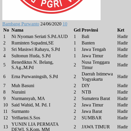
Bambang Purwanto
24/06/2020
10
No
Nama
Gel
Provinsi
Ket
1
Ni Nyoman Seriati S.Pd.AUD
1
Bali
Hadir
2
Ruminten Supadmi,SE
1
Banten
Hadir
3
Sri Masiswi Rahayu, S.Pd
1
Jawa Tengah
Hadir
4
Sultonun Huda, S.Pd
1
Jawa Timur
Hadir
Benediktus N. Belang,
Nusa Tenggara
5
2
Hadir
S.Ag.,M.Pd
Timur
Daerah Istimewa
6
Erna Purwaningsih, S.Pd
2
Hadir
Yogyakarta
7
Muh Basuni
2
DIY
Hadir
8
Nuraini
2
NTB
Hadir
9
Nurmansyah, MA
2
Sumatera Barat
Hadir
10
Said Wahid, M. Pd. I
2
Jawa Timur
Hadir
11
Surmanto
2
Jawa Barat
Hadir
12
Yelfiarini.S.Sos
2
SUMBAR
Hadir
YUNIN LIA PERMATA
13
2
JAWA TIMUR
Hadir
DEWI, S.Kom, MM