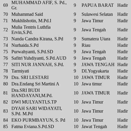
MUHAMMAD AFIF, S. Pd.,
69
9
PAPUA BARAT
Hadir
Gr.
70
Muhammad Said
9
Sulawesi Selatan
Hadir
71
Mukhlishotin, M.Pd.I
9
Jawa Timur
Hadir
Mulia Tentris Luthfia
72
9
Jawa Tengah
Hadir
Ervin,S.Pd.
73
Nanda Candra Kirana, S.Pd
9
Sumatera Utara
Hadir
74
Nurhaida.S.Pd
9
Riau
Hadir
75
Purwahyanti, S.Pd.SD
9
Jawa Tengah
Hadir
76
Safitri Yuhdiyanti, S.Pd.AUD
9
Jawa Tengah
Hadir
77
SITI NUR JANNAH, S.Pd.
9
JAWA TENGAH
Hadir
78
Tarmiyati
9
DI.Yogyakarta
Hadir
79
Dra. SRI LESTARI
10
JAWA TIMUR
Hadir
80
Dra.Endang Sri Martini A
10
Jawa timur
Hadir
Dra.SRI BUDI
81
10
JAWA TIMUR
Hadir
HANDAYANI,M.Pd.
82
DWI MULYANTI,S.TP
10
Jawa Timur
Hadir
DYAH SARI WIDAYATI,
83
10
Jawa Timur
Hadir
S.Pd. M.Pd
84
EKO PURMBAYUN, S. Pd
10
Jawa Timur
Hadir
85
Fatma Eviana.S.Pd.SD
10
Jawat Tengah
Hadir