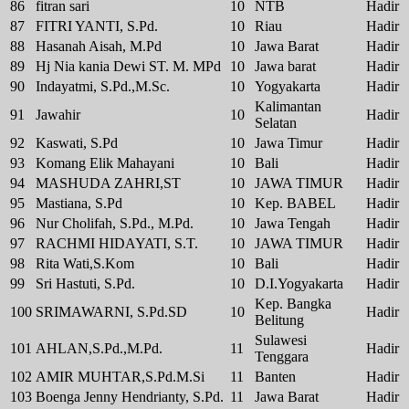
86
fitran sari
10
NTB
Hadir
87
FITRI YANTI, S.Pd.
10
Riau
Hadir
88
Hasanah Aisah, M.Pd
10
Jawa Barat
Hadir
89
Hj Nia kania Dewi ST. M. MPd
10
Jawa barat
Hadir
90
Indayatmi, S.Pd.,M.Sc.
10
Yogyakarta
Hadir
Kalimantan
91
Jawahir
10
Hadir
Selatan
92
Kaswati, S.Pd
10
Jawa Timur
Hadir
93
Komang Elik Mahayani
10
Bali
Hadir
94
MASHUDA ZAHRI,ST
10
JAWA TIMUR
Hadir
95
Mastiana, S.Pd
10
Kep. BABEL
Hadir
96
Nur Cholifah, S.Pd., M.Pd.
10
Jawa Tengah
Hadir
97
RACHMI HIDAYATI, S.T.
10
JAWA TIMUR
Hadir
98
Rita Wati,S.Kom
10
Bali
Hadir
99
Sri Hastuti, S.Pd.
10
D.I.Yogyakarta
Hadir
Kep. Bangka
100
SRIMAWARNI, S.Pd.SD
10
Hadir
Belitung
Sulawesi
101
AHLAN,S.Pd.,M.Pd.
11
Hadir
Tenggara
102
AMIR MUHTAR,S.Pd.M.Si
11
Banten
Hadir
103
Boenga Jenny Hendrianty, S.Pd.
11
Jawa Barat
Hadir