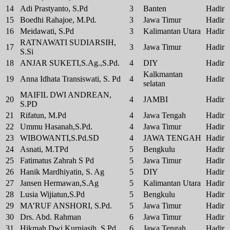
14
Adi Prastyanto, S.Pd
3
Banten
Hadir
15
Boedhi Rahajoe, M.Pd.
3
Jawa Timur
Hadir
16
Meidawati, S.Pd
3
Kalimantan Utara
Hadir
RATNAWATI SUDIARSIH,
17
3
Jawa Timur
Hadir
S.Si
18
ANJAR SUKETI,S.Ag.,S.Pd.
4
DIY
Hadir
Kalkmantan
19
Anna Idhata Transiswati, S. Pd
4
Hadir
selatan
MAIFIL DWI ANDREAN,
20
4
JAMBI
Hadir
S.PD
21
Rifatun, M.Pd
4
Jawa Tengah
Hadir
22
Ummu Hasanah,S.Pd.
4
Jawa Timur
Hadir
23
WIBOWANTI,S.Pd.SD
4
JAWA TENGAH
Hadir
24
Asnati, M.TPd
5
Bengkulu
Hadir
25
Fatimatus Zahrah S Pd
5
Jawa Timur
Hadir
26
Hanik Mardhiyatin, S. Ag
5
DIY
Hadir
27
Jansen Hermawan,S.Ag
5
Kalimantan Utara
Hadir
28
Lusia Wijiatun,S.Pd
5
Bengkulu
Hadir
29
MA’RUF ANSHORI, S.Pd.
5
Jawa Timur
Hadir
30
Drs. Abd. Rahman
6
Jawa Timur
Hadir
31
Hikmah Dwi Kurniasih, S.Pd
6
Jawa Tengah
Hadir