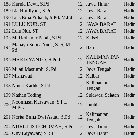
188
Kurnia Dewi, S.Pd
12
Jawa Timur
Hadir
189
Lia Nur Ilyani, S.Pd
12
Jawa Barat
Hadir
190
Lilis Erna Yulianti, S.Pd, M.Pd
12
Jawa Barat
Hadir
191
LULU NUR, ST
12
JAWA BARAT
Hadir
192
Lulu Nur, ST
12
JAWA BARAT
Hadir
193
M. Herlianur Pahdi, S.Pd
12
Kalsel
Hadir
Mahayu Solina Yuda, S. S, M.
194
12
Bali
Hadir
Pd
KALIMANTAN
195
MARDIYANTO, S.Pd.I
12
Hadir
TENGAH
196
Milati Masruroh, S. Pd
12
Jawa Tengah
Hadir
197
Misnawati
12
Kalbar
Hadir
Kalimantan
198
Nanik Kartika,S.Pd
12
Hadir
Tengah
199
Nathan Toding
12
Sulawesi Selatan
Hadir
Noormasri Karyawan, S.Pt.,
200
12
Jambi
Hadir
M.Pd.
Kalimantan
201
Norita Erma Dwi Astuti, S.Pd
12
Hadir
Tengah
202
NURUL ISTICHOMAH, S.Pd
12
Jawa Timur
Hadir
203
Ony Edyawaty, S. Si
12
Jawa Barat
Hadir