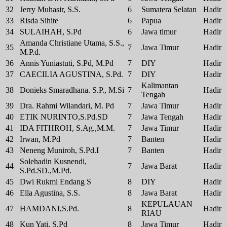
32
Jerry Muhasir, S.S.
6
Sumatera Selatan
Hadir
33
Risda Sihite
6
Papua
Hadir
34
SULAIHAH, S.Pd
6
Jawa timur
Hadir
Amanda Christiane Utama, S.S.,
35
7
Jawa Timur
Hadir
M.P.d.
36
Annis Yuniastuti, S.Pd, M.Pd
7
DIY
Hadir
37
CAECILIA AGUSTINA, S.Pd.
7
DIY
Hadir
Kalimantan
38
Donieks Smaradhana. S.P., M.Si
7
Hadir
Tengah
39
Dra. Rahmi Wilandari, M. Pd
7
Jawa Timur
Hadir
40
ETIK NURINTO,S.Pd.SD
7
Jawa Tengah
Hadir
41
IDA FITHROH, S.Ag.,M.M.
7
Jawa Timur
Hadir
42
Irwan, M.Pd
7
Banten
Hadir
43
Neneng Muniroh, S.Pd.I
7
Banten
Hadir
Solehadin Kusnendi,
44
7
Jawa Barat
Hadir
S.Pd.SD.,M.Pd.
45
Dwi Rukmi Endang S
8
DIY
Hadir
46
Ella Agustina, S.S.
8
Jawa Barat
Hadir
KEPULAUAN
47
HAMDANI,S.Pd.
8
Hadir
RIAU
48
Kun Yati, S.Pd
8
Jawa Timur
Hadir