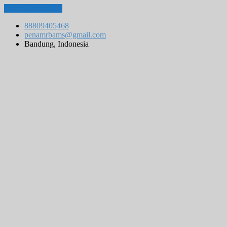
Lompat ke konten
88809405468
penamrbams@gmail.com
Bandung, Indonesia