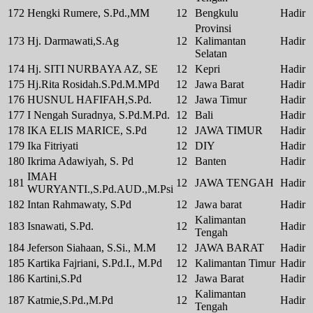
172
Hengki Rumere, S.Pd.,MM
12
Bengkulu
Hadir
Provinsi
173
Hj. Darmawati,S.Ag
12
Kalimantan
Hadir
Selatan
174
Hj. SITI NURBAYA AZ, SE
12
Kepri
Hadir
175
Hj.Rita Rosidah.S.Pd.M.MPd
12
Jawa Barat
Hadir
176
HUSNUL HAFIFAH,S.Pd.
12
Jawa Timur
Hadir
177
I Nengah Suradnya, S.Pd.M.Pd.
12
Bali
Hadir
178
IKA ELIS MARICE, S.Pd
12
JAWA TIMUR
Hadir
179
Ika Fitriyati
12
DIY
Hadir
180
Ikrima Adawiyah, S. Pd
12
Banten
Hadir
IMAH
181
12
JAWA TENGAH
Hadir
WURYANTI.,S.Pd.AUD.,M.Psi
182
Intan Rahmawaty, S.Pd
12
Jawa barat
Hadir
Kalimantan
183
Isnawati, S.Pd.
12
Hadir
Tengah
184
Jeferson Siahaan, S.Si., M.M
12
JAWA BARAT
Hadir
185
Kartika Fajriani, S.Pd.I., M.Pd
12
Kalimantan Timur
Hadir
186
Kartini,S.Pd
12
Jawa Barat
Hadir
Kalimantan
187
Katmie,S.Pd.,M.Pd
12
Hadir
Tengah