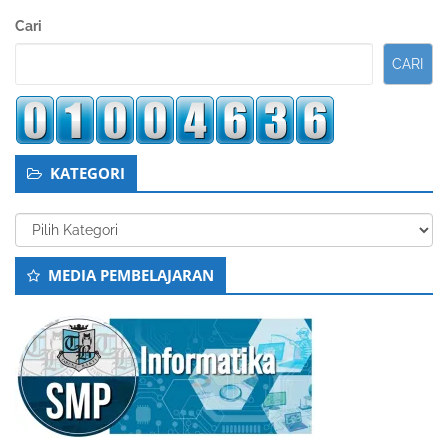
Sidebar
Cari
Kedua
CARI
KATEGORI
Kategori
MEDIA PEMBELAJARAN