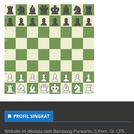
PROFIL SINGKAT
Website ini dikelola oleh Bambang Purwanto, S.Kom., Gr. CPS.