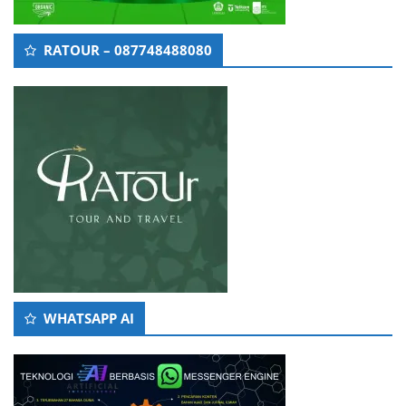
RATOUR – 087748488080
WHATSAPP AI