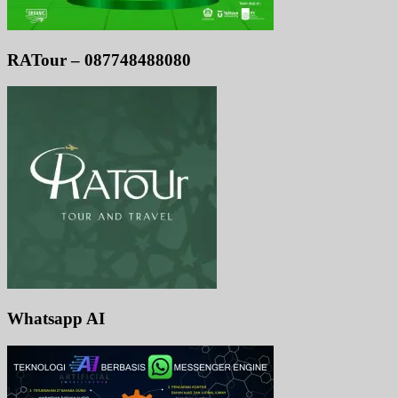
RATour – 087748488080
Whatsapp AI