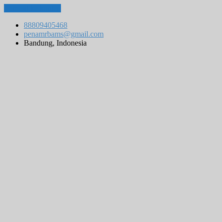
Lompat ke konten
88809405468
penamrbams@gmail.com
Bandung, Indonesia