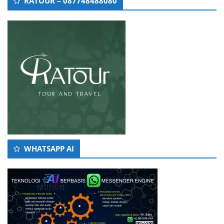
RATOUR – 087748488080
WHATSAPP AI