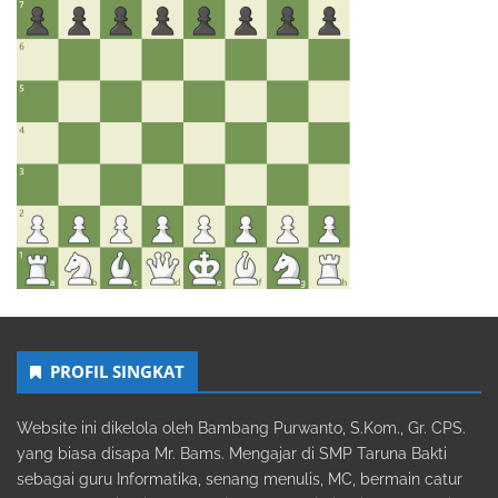
PROFIL SINGKAT
Website ini dikelola oleh Bambang Purwanto, S.Kom., Gr. CPS.
yang biasa disapa Mr. Bams. Mengajar di SMP Taruna Bakti
sebagai guru Informatika, senang menulis, MC, bermain catur