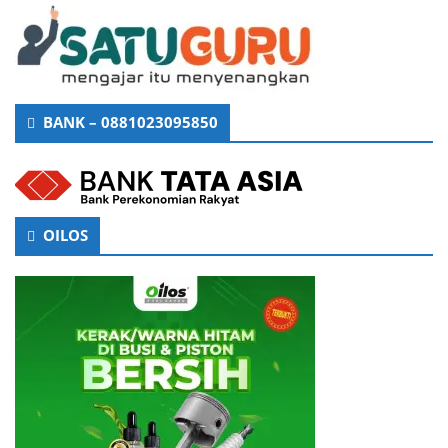
BANK – 0881023095850
OILOS