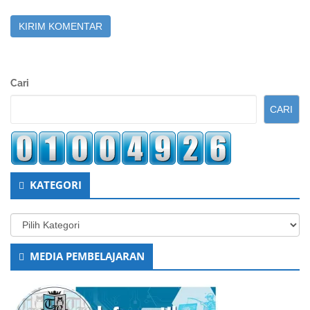
Sidebar
Cari
Kedua
CARI
KATEGORI
Kategori
MEDIA PEMBELAJARAN