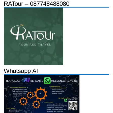
RATour – 087748488080
Whatsapp AI