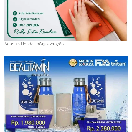
Agus kh Honda- 081394410789