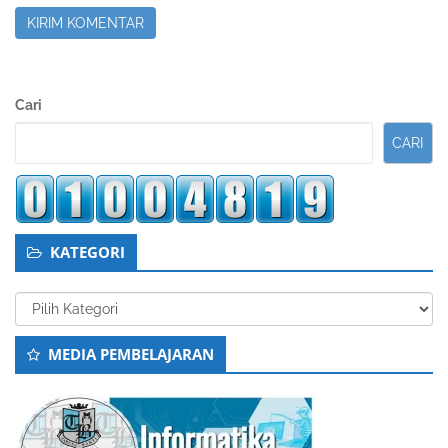
Sidebar
Cari
Kedua
CARI
KATEGORI
Kategori
MEDIA PEMBELAJARAN