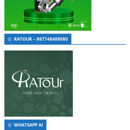
RATOUR – 087748488080
WHATSAPP AI