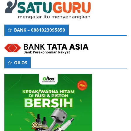
BANK – 0881023095850
OILOS