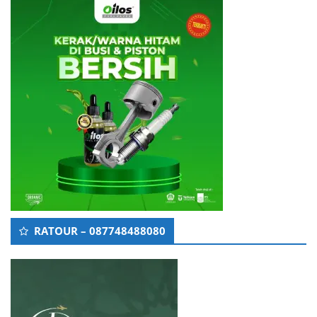
RATOUR – 087748488080