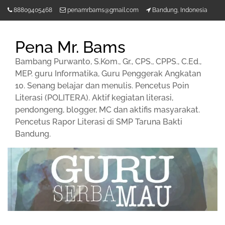
Lompat
88809405468
penamrbams@gmail.com
Bandung, Indonesia
ke
konten
Pena Mr. Bams
Bambang Purwanto, S.Kom., Gr., CPS., CPPS., C.Ed.,
MEP. guru Informatika, Guru Penggerak Angkatan
10. Senang belajar dan menulis. Pencetus Poin
Literasi (POLITERA). Aktif kegiatan literasi,
pendongeng, blogger, MC dan aktifis masyarakat.
Pencetus Rapor Literasi di SMP Taruna Bakti
Bandung.