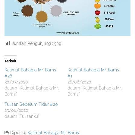
Jumlah Pengunjung :
529
Terkait
Kalimat Bahagia Mr. Bams
Kalimat Bahagia Mr. Bams
#28
#1
30/07/2020
26/06/2020
dalam "Kalimat Bahagia Mr.
dalam "Kalimat Bahagia Mr.
Bams"
Bams"
Tulisan Sebelum Tidur #29
25/06/2020
dalam "Tulisanku"
Dipos di
Kalimat Bahagia Mr. Bams