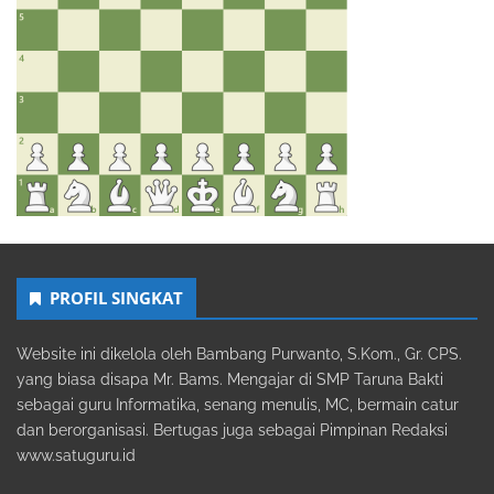
PROFIL SINGKAT
Website ini dikelola oleh Bambang Purwanto, S.Kom., Gr. CPS.
yang biasa disapa Mr. Bams. Mengajar di SMP Taruna Bakti
sebagai guru Informatika, senang menulis, MC, bermain catur
dan berorganisasi. Bertugas juga sebagai Pimpinan Redaksi
www.satuguru.id