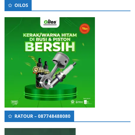
OILOS
RATOUR – 087748488080