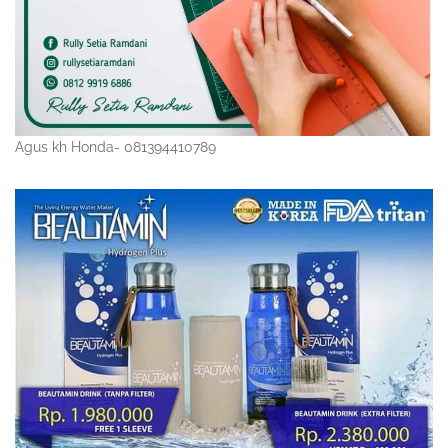
Agus kh Honda- 081394410789