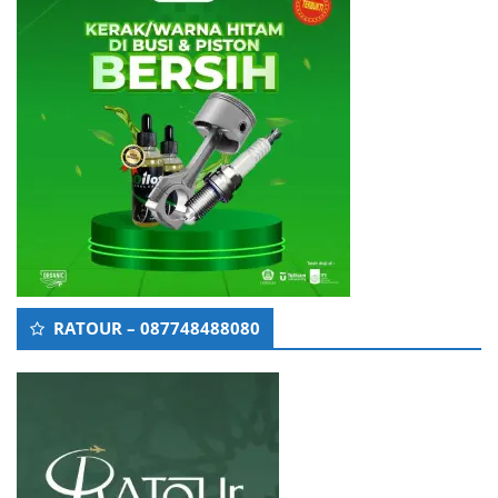
RATOUR – 087748488080