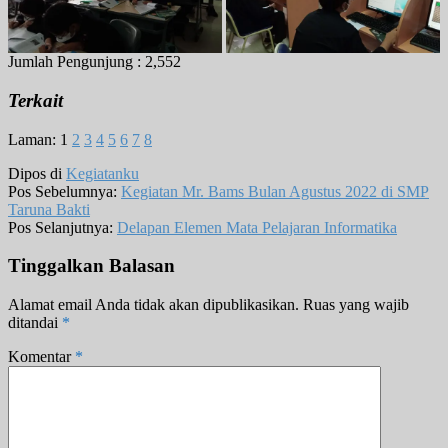
Jumlah Pengunjung :
2,552
Terkait
Laman:
1
2
3
4
5
6
7
8
Dipos di
Kegiatanku
Pos Sebelumnya:
Kegiatan Mr. Bams Bulan Agustus 2022 di SMP
Taruna Bakti
Pos Selanjutnya:
Delapan Elemen Mata Pelajaran Informatika
Tinggalkan Balasan
Alamat email Anda tidak akan dipublikasikan.
Ruas yang wajib
ditandai
*
Komentar
*