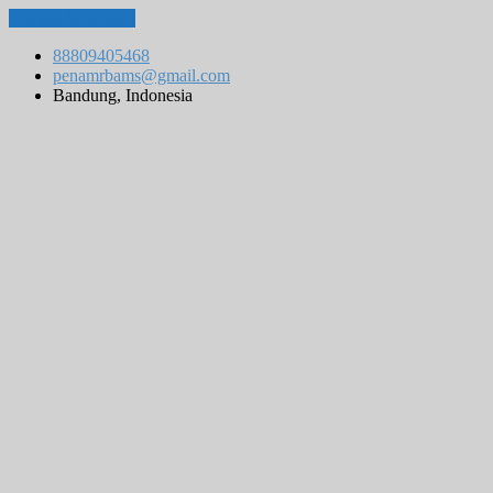
Lompat ke konten
88809405468
penamrbams@gmail.com
Bandung, Indonesia