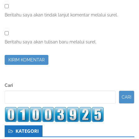
Beritahu saya akan tindak lanjut komentar melalui surel.
Beritahu saya akan tulisan baru melalui surel.
Sidebar
Cari
Kedua
CARI
KATEGORI