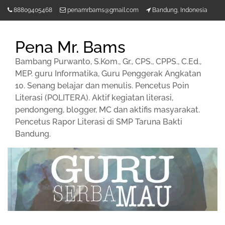
Lompat
88809405468
penamrbams@gmail.com
Bandung, Indonesia
ke
konten
Pena Mr. Bams
Bambang Purwanto, S.Kom., Gr., CPS., CPPS., C.Ed.,
MEP. guru Informatika, Guru Penggerak Angkatan
10. Senang belajar dan menulis. Pencetus Poin
Literasi (POLITERA). Aktif kegiatan literasi,
pendongeng, blogger, MC dan aktifis masyarakat.
Pencetus Rapor Literasi di SMP Taruna Bakti
Bandung.