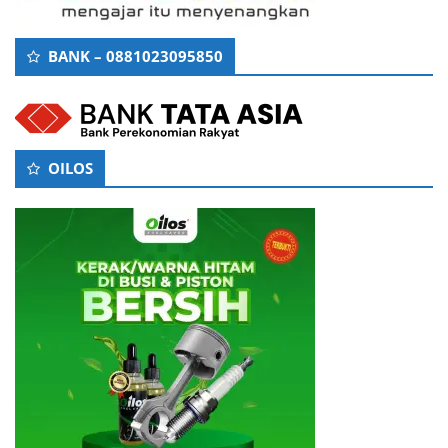
BANK – 0881023095850
OILOS