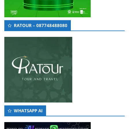
RATOUR – 087748488080
WHATSAPP AI