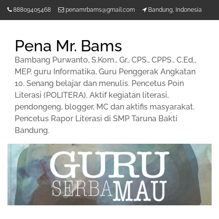
Lompat
88809405468
penamrbams@gmail.com
Bandung, Indonesia
ke
konten
Pena Mr. Bams
Bambang Purwanto, S.Kom., Gr., CPS., CPPS., C.Ed.,
MEP. guru Informatika, Guru Penggerak Angkatan
10. Senang belajar dan menulis. Pencetus Poin
Literasi (POLITERA). Aktif kegiatan literasi,
pendongeng, blogger, MC dan aktifis masyarakat.
Pencetus Rapor Literasi di SMP Taruna Bakti
Bandung.