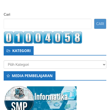
Sidebar
Cari
Kedua
CARI
KATEGORI
Kategori
MEDIA PEMBELAJARAN