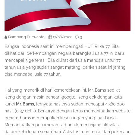
Bambang Purwanto
3
17/08/2022
Bangsa Indonesia saat ini memperingati HUT RI ke-77. Bila
dilihat dari perkembangan negara barangkali usia 77 ini baru
mencapai 3 generasi. Bila dilihat dari usia manusia umur 77
tahun usia yang sudah sangat matang, bahkan saat ini jarang
bisa mencapai usia 77 tahun.
Hal yang menarik di hari kemerdekaan ini, Mr. Bams sedikit
iseng dengan mesin pencari google. Iseng cek dengan kata
kunci
Mr. Bams,
ternyata hasilnya sudah mencapai 4.380.000
hasil (0,37 detik). Berkarya dengan terus memanfaatkan website
penamrbams.id merupakan kesenangan yang luar biasa.
Memanfaatkan penamrbams.id untuk menunjang aktivitas
dalam kehidupan sehari-hari. Aktivitas rutin mulai dari pekerjaan