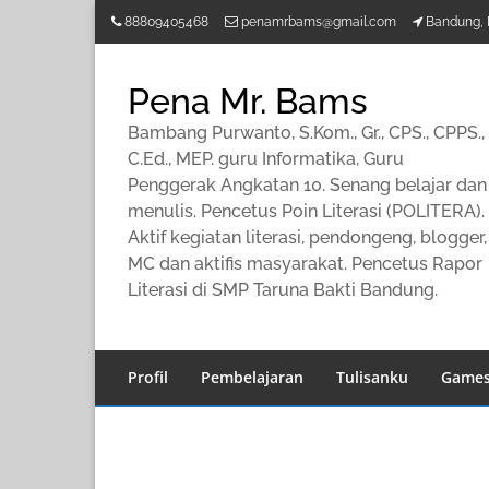
Lompat
88809405468
penamrbams@gmail.com
Bandung, 
ke
konten
Pena Mr. Bams
Bambang Purwanto, S.Kom., Gr., CPS., CPPS.,
C.Ed., MEP. guru Informatika, Guru
Penggerak Angkatan 10. Senang belajar dan
menulis. Pencetus Poin Literasi (POLITERA).
Aktif kegiatan literasi, pendongeng, blogger,
MC dan aktifis masyarakat. Pencetus Rapor
Literasi di SMP Taruna Bakti Bandung.
Profil
Pembelajaran
Tulisanku
Game