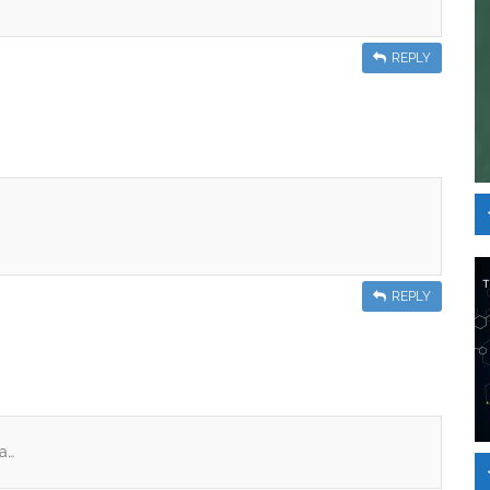
REPLY
REPLY
a…