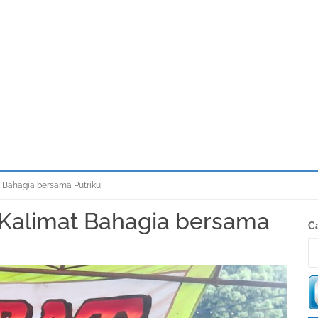
Bahagia bersama Putriku
alimat Bahagia bersama
S
Ca
K