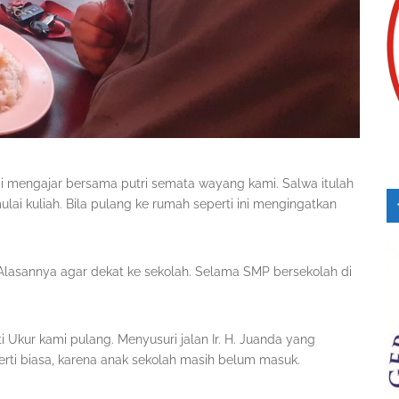
ai mengajar bersama putri semata wayang kami. Salwa itulah
ai kuliah. Bila pulang ke rumah seperti ini mengingatkan
Alasannya agar dekat ke sekolah. Selama SMP bersekolah di
i Ukur kami pulang. Menyusuri jalan Ir. H. Juanda yang
erti biasa, karena anak sekolah masih belum masuk.