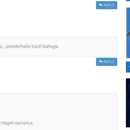
REPLY
, sesederhana itulah bahagia
REPLY
h.Najmi namanya.