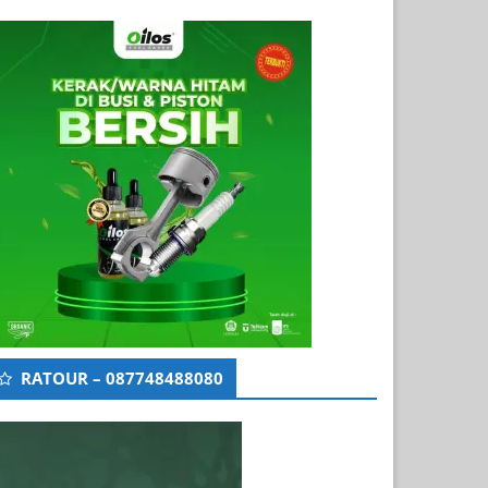
RATOUR – 087748488080