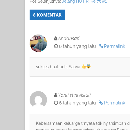
Pos Selanjutnya:
Jelang HUT RI Ke 75 #1
8 KOMENTAR
Andansari
6 tahun yang lalu
Permalink
sukses buat adik Salwa
Yanti Yuni Astuti
6 tahun yang lalu
Permalink
Kebersamaan keluarga trnyata tdk hy trsimpan dal