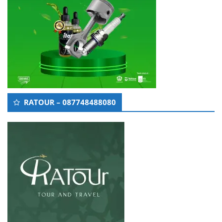
RATOUR – 087748488080