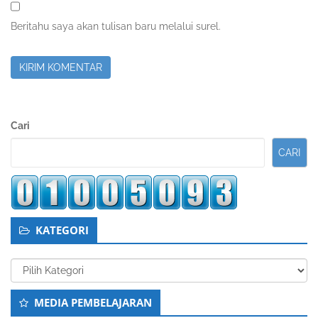
Beritahu saya akan tulisan baru melalui surel.
Sidebar
Cari
Kedua
CARI
KATEGORI
Kategori
MEDIA PEMBELAJARAN