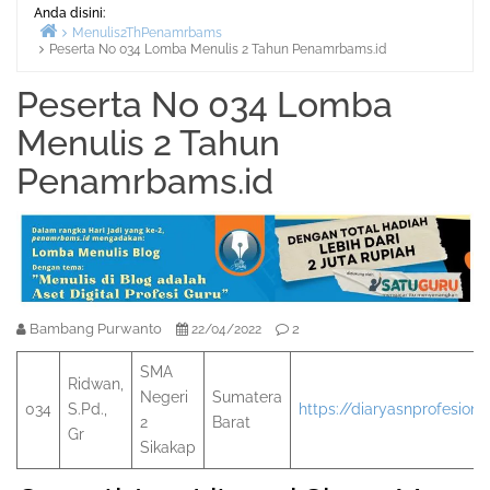
Anda disini:
Menulis2ThPenamrbams
Peserta No 034 Lomba Menulis 2 Tahun Penamrbams.id
Beranda
Peserta No 034 Lomba
Menulis 2 Tahun
Penamrbams.id
Bambang Purwanto
2
22/04/2022
SMA
Ridwan,
Negeri
Sumatera
034
S.Pd.,
https://diaryasnprofesion
2
Barat
Gr
Sikakap