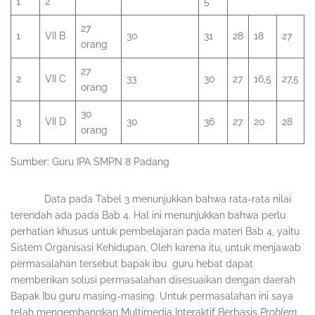
1
2
5
27
1
VII B
30
31
28
18
27
orang
27
2
VII C
33
30
27
16,5
27,5
orang
30
3
VII D
30
36
27
20
28
orang
Sumber: Guru IPA SMPN 8 Padang
Data pada Tabel 3 menunjukkan bahwa rata-rata nilai
terendah ada pada Bab 4. Hal ini menunjukkan bahwa perlu
perhatian khusus untuk pembelajaran pada materi Bab 4, yaitu
Sistem Organisasi Kehidupan. Oleh karena itu, untuk menjawab
permasalahan tersebut bapak ibu guru hebat dapat
memberikan solusi permasalahan disesuaikan dengan daerah
Bapak Ibu guru masing-masing. Untuk permasalahan ini saya
telah mengembangkan Multimedia Interaktif Berbasis
Problem