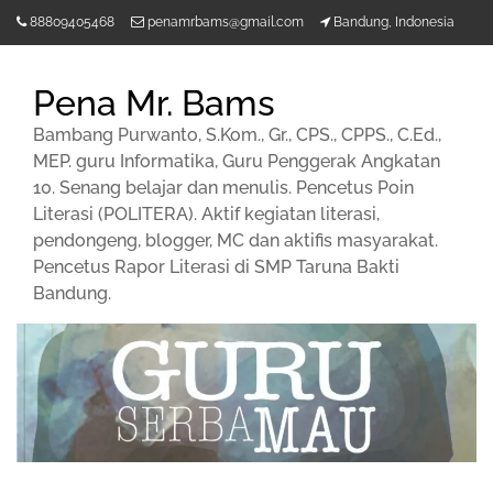
Lompat
88809405468
penamrbams@gmail.com
Bandung, Indonesia
ke
konten
Pena Mr. Bams
Bambang Purwanto, S.Kom., Gr., CPS., CPPS., C.Ed.,
MEP. guru Informatika, Guru Penggerak Angkatan
10. Senang belajar dan menulis. Pencetus Poin
Literasi (POLITERA). Aktif kegiatan literasi,
pendongeng, blogger, MC dan aktifis masyarakat.
Pencetus Rapor Literasi di SMP Taruna Bakti
Bandung.