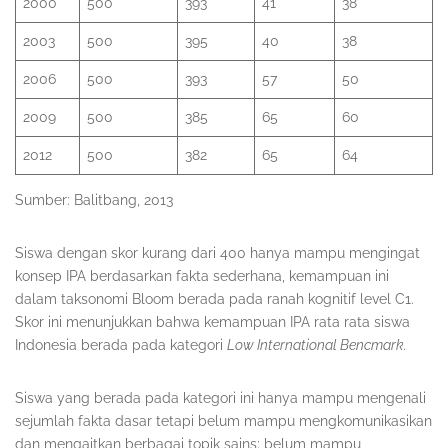
2000
500
393
41
38
2003
500
395
40
38
2006
500
393
57
50
2009
500
385
65
60
2012
500
382
65
64
Sumber: Balitbang, 2013
Siswa dengan skor kurang dari 400 hanya mampu mengingat
konsep IPA berdasarkan fakta sederhana, kemampuan ini
dalam taksonomi Bloom berada pada ranah kognitif level C1.
Skor ini menunjukkan bahwa kemampuan IPA rata rata siswa
Indonesia berada pada kategori
Low International Bencmark.
Siswa yang berada pada kategori ini hanya mampu mengenali
sejumlah fakta dasar tetapi belum mampu mengkomunikasikan
dan mengaitkan berbagai topik sains; belum mampu