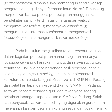
(
student centered
), dimana siswa membangun sendiri konsep
pengetahuan bagi dirinya. Permendikbud No. 81A Tahun 2013
menjelaskan bahwa proses pembelajaran menggunakan
pendekatan saintifik terdiri atas lima tahapan yaitu: 1)
mengamati (
observing
), 2) menanya (
questioning
), 3)
mengumpulkan informasi (
exploring
), 4) mengasosiasi
(
associating
), dan 5) mengomunikasikan (
presenting
).
Pada Kurikulum 2013, kelima tahap tersebut harus ada
dalam kegiatan pembelajaran namun, kegiatan menanya
(
questioning
) yang diharapkan muncul dari siswa sulit untuk
terlaksana. Hal ini diperkuat dengan hasil observasi peneliti
selama kegiatan
peer-teaching
pelatihan implementasi
kurikulum 2013 pada tanggal 26 Juni 2014 di SMP N 11 Padang
dan pelatihan lapangan kependidikan di SMP N 34 Padang,
serta wawancara terhadap guru dan rekan yang sedang
pelatihan lapangan kependidikan di SMP N 8 Padang. Salah
satu penyebabnya karena media yang digunakan guru dalam
menyampaikan pembelajaran kurang sesuai dan tidak menarik.