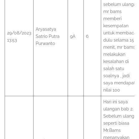
sebelum ulangan
mr bams
memberi
kesempatan
Aryasatya
29/08/2023
untuk membaca
Satrio Putra
9A
6
13:53
dulu selama 15
Purwanto
menit, mr bams
melakukan
kesalahan di
salah satu
soalnya , jadi
saya mendapat
nilai 100
Hari ini saya
ulangan bab 2.
Sebelum ulanga
seperti biasa
Mr.Bams
menanyakan