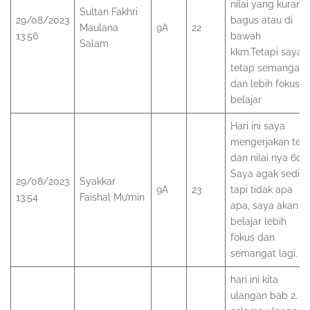
nilai yang kurang
Sultan Fakhri
29/08/2023
bagus atau di
Maulana
9A
22
13:56
bawah
Salam
kkm.Tetapi saya
tetap semangat
dan lebih fokus
belajar
Hari ini saya
mengerjakan tes
dan nilai nya 60.
Saya agak sedih
29/08/2023
Syakkar
9A
23
tapi tidak apa
13:54
Faishal Mu’min
apa, saya akan
belajar lebih
fokus dan
semangat lagi.
hari ini kita
ulangan bab 2.