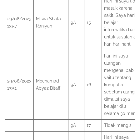
Hari ini saya tidak
masuk karena
sakit. Saya hari in
29/08/2023
Misya Shafa
9A
15
belajar
13:57
Raniyah
informatika bab 2
untuk susulan di
hari hari nanti.
hari ini saya
ulangan
mengenai bab 2
yaitu tentang
29/08/2023
Mochamad
9A
16
komputer.
13:51
Abyaz Bitaff
sebelum ulangan
dimulai saya
belajar dlu
selama 30 menit.
9A
17
Tidak mengisi
Hari ini saya