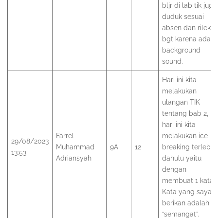
bljr di lab tik juga
duduk sesuai
absen dan rileks
bgt karena ada
background
sound.
Hari ini kita
melakukan
ulangan TIK
tentang bab 2,
hari ini kita
Farrel
melakukan ice
29/08/2023
Muhammad
9A
12
breaking terlebih
13:53
Adriansyah
dahulu yaitu
dengan
membuat 1 kata.
Kata yang saya
berikan adalah
“semangat”.