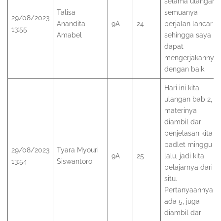
selama ulangan
Talisa
semuanya
29/08/2023
Anandita
9A
24
berjalan lancar
13:55
Amabel
sehingga saya
dapat
mengerjakannya
dengan baik.
Hari ini kita
ulangan bab 2,
materinya
diambil dari
penjelasan kita di
padlet minggu
29/08/2023
Tyara Myouri
9A
25
lalu, jadi kita
13:54
Siswantoro
belajarnya dari
situ.
Pertanyaannya
ada 5, juga
diambil dari