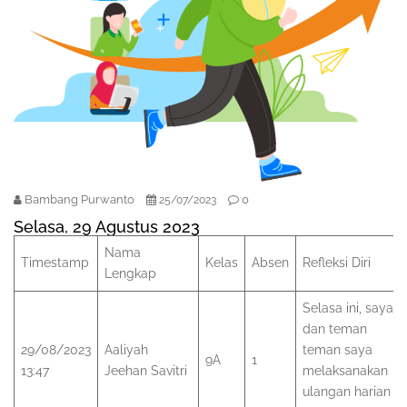
Bambang Purwanto
0
25/07/2023
Selasa, 29 Agustus 2023
Nama
Timestamp
Kelas
Absen
Refleksi Diri
Lengkap
Selasa ini, saya
dan teman
29/08/2023
Aaliyah
teman saya
9A
1
13:47
Jeehan Savitri
melaksanakan
ulangan harian di