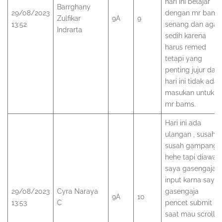
hari ini belajar
Barrghany
29/08/2023
dengan mr bams
Zulfikar
9A
9
13:52
senang dan agak
Indrarta
sedih karena
harus remed
tetapi yang
penting jujur dan
hari ini tidak ada
masukan untuk
mr bams.
Hari ini ada
ulangan , susah
susah gampang
hehe tapi diawal
saya gasengaja
input karna saya
29/08/2023
Cyra Naraya
gasengaja
9A
10
13:53
C
pencet submit
saat mau scroll