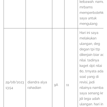
kebawah. namun
mrbams
memperbolehka
saya untuk
mengulang
Hari ini saya
melakukan
ulangan, deg
degan tpi ttp
dikerjain biar ada
nilai. tadinya
kaget dpt nilai
80, trnyata ada
soal yang di
29/08/2023
diandra alya
revisi, jadi
9A
11
13:54
rahadian
nilainya nambah.
saya senang krn
jdi lega udah
ulangan. hari ini