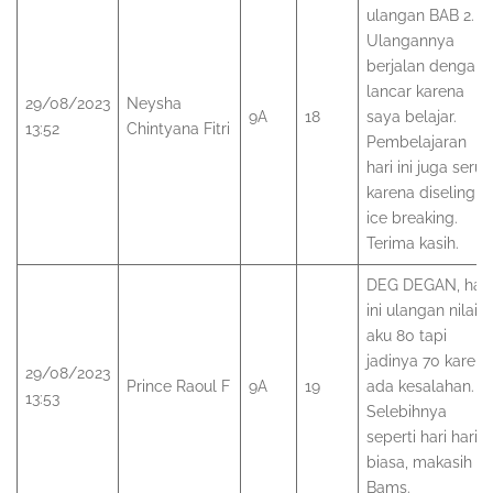
ulangan BAB 2.
Ulangannya
berjalan dengan
lancar karena
29/08/2023
Neysha
9A
18
saya belajar.
13:52
Chintyana Fitri
Pembelajaran
hari ini juga seru
karena diselingi
ice breaking.
Terima kasih.
DEG DEGAN, hari
ini ulangan nilai
aku 80 tapi
jadinya 70 karena
29/08/2023
Prince Raoul F
9A
19
ada kesalahan.
13:53
Selebihnya
seperti hari hari
biasa, makasih sir
Bams.