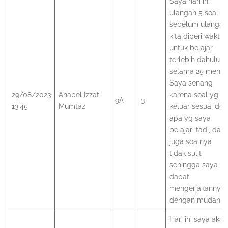
Saya hari ini
ulangan 5 soal,
sebelum ulangan
kita diberi waktu
untuk belajar
terlebih dahulu
selama 25 menit.
Saya senang
29/08/2023
Anabel Izzati
karena soal yg
9A
3
13:45
Mumtaz
keluar sesuai dgn
apa yg saya
pelajari tadi, dan
juga soalnya
tidak sulit
sehingga saya
dapat
mengerjakannya
dengan mudah
Hari ini saya akan