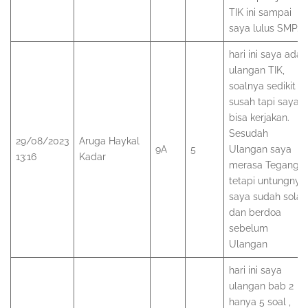
TIK ini sampai
saya lulus SMP.
hari ini saya ada
ulangan TIK,
soalnya sedikit
susah tapi saya
bisa kerjakan.
Sesudah
29/08/2023
Aruga Haykal
9A
5
Ulangan saya
13:16
Kadar
merasa Tegang,
tetapi untungnya
saya sudah solat
dan berdoa
sebelum
Ulangan
hari ini saya
ulangan bab 2
hanya 5 soal ,