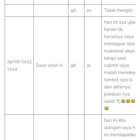
9A
20
Tidak mengisi
Hari ini sya ujian
harian tik,
harusnya saya
mendapat nilai
maksimal akan
tetapi saat
29/08/2023
Saviz sinan A
9A
21
submit saya
13:54
malah menekan
tombol opsi b
dan akhirnya
jawaban nya
salah ℃
hari ini kita
ulangan saya har
ini mendapatkan