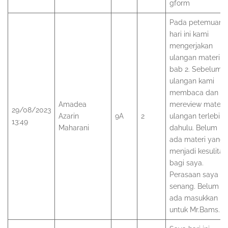
gform
Pada petemuan
hari ini kami
mengerjakan
ulangan materi
bab 2. Sebelum
ulangan kami
membaca dan
Amadea
mereview materi
29/08/2023
Azarin
9A
2
ulangan terlebih
13:49
Maharani
dahulu. Belum
ada materi yang
menjadi kesulitan
bagi saya.
Perasaan saya
senang. Belum
ada masukkan
untuk Mr.Bams.