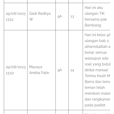
Hari ini aku
29/08/2023
Gadi Raditya
ulangan TIK
9A
13
13:51
W
bersama pak
Bambang.
Hari ini kelas 9A
ulangan bab 2,
alhamdulillah ak
benar semua
walaupun ada
soal yang butuh
29/08/2023
Mazaya
9A
14
dinilai manual.
13:52
Aretha Fatin
Terima Kasih Mr.
Bams dan teman
teman telah
memberi materi
dan rangkuman
pada padlet