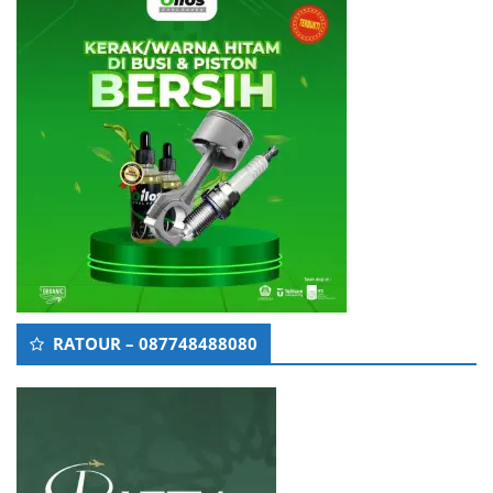
RATOUR – 087748488080