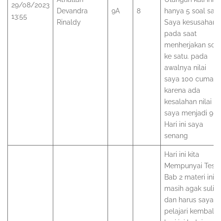
29/08/2023
Devandra
9A
8
hanya 5 soal saja
13:55
Rinaldy
Saya kesusahan
pada saat
menherjakan soal
ke satu. pada
awalnya nilai
saya 100 cuman
karena ada
kesalahan nilai
saya menjadi 90.
Hari ini saya
senang
Hari ini kita
Mempunyai Test
Bab 2 materi ini
masih agak sulit
dan harus saya
pelajari kembali,