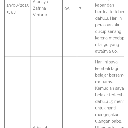
Atarisya
29/08/2023
kabar dan
Zafrina
9A
7
13:53
berdoa terlebih
Viniarta
dahulu. Hari ini
perasaan aku
cukup senang
karena mendapa
nilai 90 yang
awalnya 80.
Hari ini saya
kembali lagi
belajar bersama
mr bams.
Kemudian saya
belajar terlebih
dahulu 15 menit
untuk nanti
mengerjakan
ulangan bab2.
Athallah
Ulangan kali ini