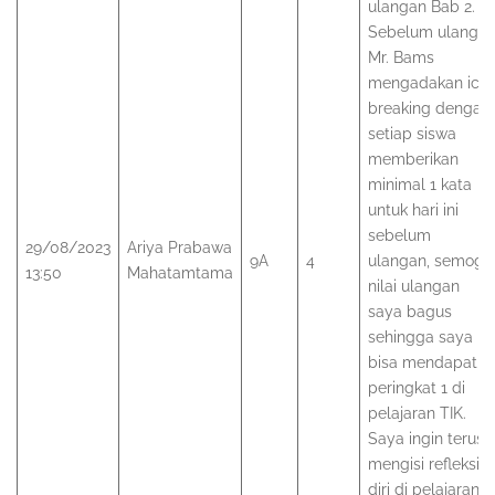
ulangan Bab 2.
Sebelum ulanga
Mr. Bams
mengadakan ice
breaking dengan
setiap siswa
memberikan
minimal 1 kata
untuk hari ini
sebelum
29/08/2023
Ariya Prabawa
9A
4
ulangan, semoga
13:50
Mahatamtama
nilai ulangan
saya bagus
sehingga saya
bisa mendapat
peringkat 1 di
pelajaran TIK.
Saya ingin terus
mengisi refleksi
diri di pelajaran