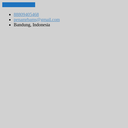
Lompat ke konten
88809405468
penamrbams@gmail.com
Bandung, Indonesia