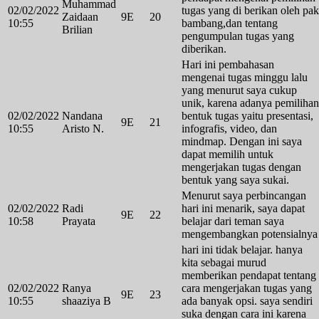
Muhammad
02/02/2022
tugas yang di berikan oleh pak
Zaidaan
9E
20
10:55
bambang,dan tentang
Brilian
pengumpulan tugas yang
diberikan.
Hari ini pembahasan
mengenai tugas minggu lalu
yang menurut saya cukup
unik, karena adanya pemilihan
02/02/2022
Nandana
bentuk tugas yaitu presentasi,
9E
21
10:55
Aristo N.
infografis, video, dan
mindmap. Dengan ini saya
dapat memilih untuk
mengerjakan tugas dengan
bentuk yang saya sukai.
Menurut saya perbincangan
02/02/2022
Radi
hari ini menarik, saya dapat
9E
22
10:58
Prayata
belajar dari teman saya
mengembangkan potensialnya
hari ini tidak belajar. hanya
kita sebagai murud
memberikan pendapat tentang
02/02/2022
Ranya
cara mengerjakan tugas yang
9E
23
10:55
shaaziya B
ada banyak opsi. saya sendiri
suka dengan cara ini karena