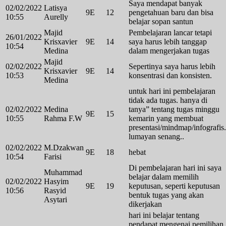
Saya mendapat banyak
02/02/2022
Latisya
9E
12
pengetahuan baru dan bisa
10:55
Aurelly
belajar sopan santun
Majid
Pembelajaran lancar tetapi
26/01/2022
Krisxavier
9E
14
saya harus lebih tanggap
10:54
Medina
dalam mengerjakan tugas
Majid
02/02/2022
Sepertinya saya harus lebih
Krisxavier
9E
14
10:53
konsentrasi dan konsisten.
Medina
untuk hari ini pembelajaran
tidak ada tugas. hanya di
02/02/2022
Medina
tanya” tentang tugas minggu
9E
15
10:55
Rahma F.W
kemarin yang membuat
presentasi/mindmap/infografis.
lumayan senang..
02/02/2022
M.Dzakwan
9E
18
hebat
10:54
Farisi
Di pembelajaran hari ini saya
Muhammad
belajar dalam memilih
02/02/2022
Hasyim
9E
19
keputusan, seperti keputusan
10:56
Rasyid
bentuk tugas yang akan
Asytari
dikerjakan
hari ini belajar tentang
pendapat mengenai pemilihan