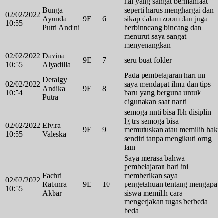
hal yang sangat bermanfaat
Bunga
seperti harus menghargai dan
02/02/2022
Ayunda
9E
6
sikap dalam zoom dan juga
10:55
Putri Andini
berbinncang bincang dan
menurut saya sangat
menyenangkan
02/02/2022
Davina
9E
7
seru buat folder
10:55
Alyadilla
Pada pembelajaran hari ini
Deralgy
02/02/2022
saya mendapat ilmu dan tips
Andika
9E
8
10:54
baru yang berguna untuk
Putra
digunakan saat nanti
semoga nnti bisa lbh disiplin
lg trs semoga bisa
02/02/2022
Elvira
9E
9
memutuskan atau memilih hak
10:55
Valeska
sendiri tanpa mengikuti orng
lain
Saya merasa bahwa
pembelajaran hari ini
Fachri
memberikan saya
02/02/2022
Rabinra
9E
10
pengetahuan tentang mengapa
10:55
Akbar
siswa memilih cara
mengerjakan tugas berbeda
beda