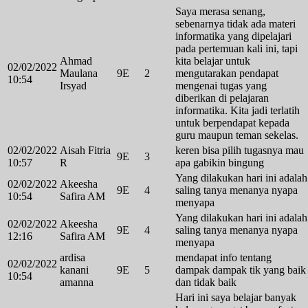
Saya merasa senang,
sebenarnya tidak ada materi
informatika yang dipelajari
pada pertemuan kali ini, tapi
Ahmad
kita belajar untuk
02/02/2022
Maulana
9E
2
mengutarakan pendapat
10:54
Irsyad
mengenai tugas yang
diberikan di pelajaran
informatika. Kita jadi terlatih
untuk berpendapat kepada
guru maupun teman sekelas.
02/02/2022
Aisah Fitria
keren bisa pilih tugasnya mau
9E
3
10:57
R
apa gabikin bingung
Yang dilakukan hari ini adalah
02/02/2022
Akeesha
9E
4
saling tanya menanya nyapa
10:54
Safira AM
menyapa
Yang dilakukan hari ini adalah
02/02/2022
Akeesha
9E
4
saling tanya menanya nyapa
12:16
Safira AM
menyapa
ardisa
mendapat info tentang
02/02/2022
kanani
9E
5
dampak dampak tik yang baik
10:54
amanna
dan tidak baik
Hari ini saya belajar banyak