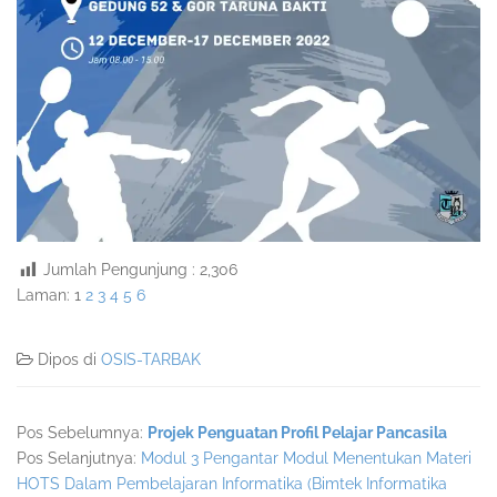
Jumlah Pengunjung :
2,306
Laman:
1
2
3
4
5
6
Dipos di
OSIS-TARBAK
Pos Sebelumnya:
Projek Penguatan Profil Pelajar Pancasila
Pos Selanjutnya:
Modul 3 Pengantar Modul Menentukan Materi
HOTS Dalam Pembelajaran Informatika (Bimtek Informatika