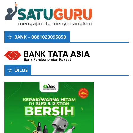
BANK – 0881023095850
OILOS