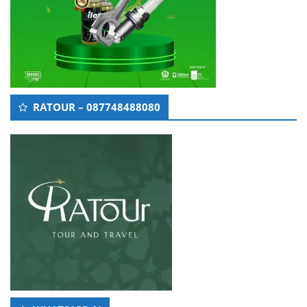
RATOUR – 087748488080