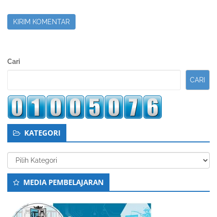
Sidebar
Cari
Kedua
CARI
KATEGORI
Kategori
MEDIA PEMBELAJARAN