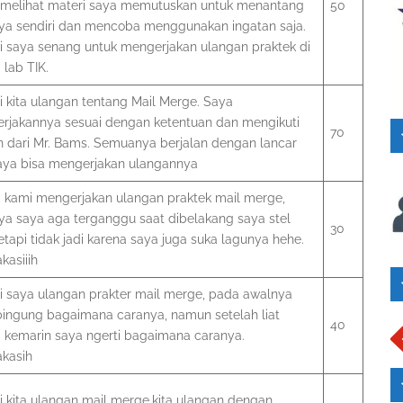
 melihat materi saya memutuskan untuk menantang
50
saya sendiri dan mencoba menggunakan ingatan saja.
ni saya senang untuk mengerjakan ulangan praktek di
lab TIK.
ni kita ulangan tentang Mail Merge. Saya
rjakannya sesuai dengan ketentuan dan mengikuti
70
n dari Mr. Bams. Semuanya berjalan dengan lancar
aya bisa mengerjakan ulangannya
ni kami mengerjakan ulangan praktek mail merge,
ya saya aga terganggu saat dibelakang saya stel
30
etapi tidak jadi karena saya juga suka lagunya hehe.
kasiiih
ni saya ulangan prakter mail merge, pada awalnya
bingung bagaimana caranya, namun setelah liat
40
i kemarin saya ngerti bagaimana caranya.
akasih
ni kita ulangan mail merge,kita ulangan dengan