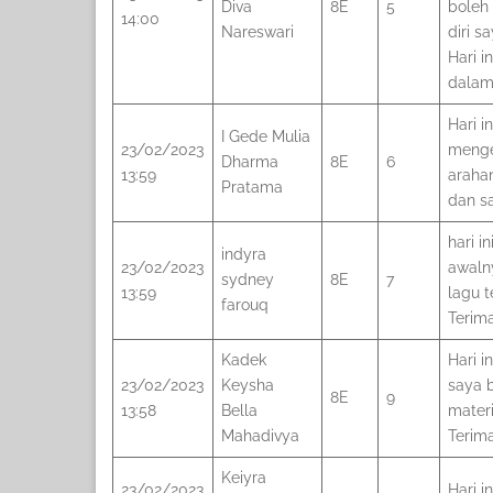
Diva
8E
5
boleh
14:00
Nareswari
diri 
Hari i
dalam 
Hari i
I Gede Mulia
23/02/2023
menge
Dharma
8E
6
13:59
araha
Pratama
dan s
hari i
indyra
23/02/2023
awaln
sydney
8E
7
13:59
lagu t
farouq
Terima
Kadek
Hari i
23/02/2023
Keysha
saya 
8E
9
13:58
Bella
mater
Mahadivya
Terim
Keiyra
23/02/2023
Hari i