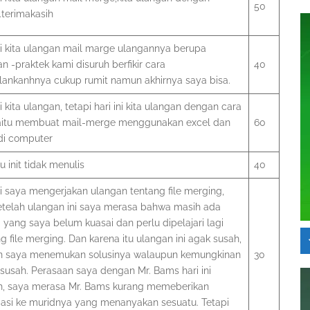
50
.terimakasih
ni kita ulangan mail marge ulangannya berupa
n -praktek kami disuruh berfikir cara
40
lankanhnya cukup rumit namun akhirnya saya bisa.
ni kita ulangan, tetapi hari ini kita ulangan dengan cara
yaitu membuat mail-merge menggunakan excel dan
60
di computer
 init tidak menulis
40
ni saya mengerjakan ulangan tentang file merging,
etelah ulangan ini saya merasa bahwa masih ada
 yang saya belum kuasai dan perlu dipelajari lagi
g file merging. Dan karena itu ulangan ini agak susah,
 saya menemukan solusinya walaupun kemungkinan
30
susah. Perasaan saya dengan Mr. Bams hari ini
h, saya merasa Mr. Bams kurang memeberikan
masi ke muridnya yang menanyakan sesuatu. Tetapi