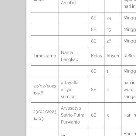
Amabel
hari i
8E
24
Minggu
8E
25
Minggu
8E
26
Minggu
Nama
Timestamp
Kelas
Absen
Refleks
Lengkap
8E
1
Minggu
artayaffa
hari i
23/02/2023
affiya
8E
2
word,
13:56
sumirat
sangat
Aryasatya
23/02/2023
Satrio Putra
8E
3
Hari 
14:03
Purwanto
Hari i