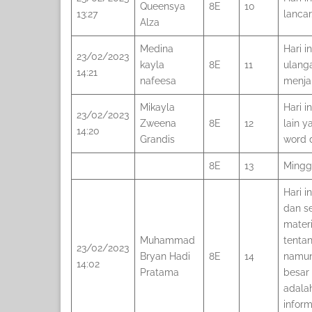
Queensya
8E
10
13:27
lancar
Alza
Medina
Hari i
23/02/2023
kayla
8E
11
ulanga
14:21
nafeesa
menja
Mikayla
Hari i
23/02/2023
Zweena
8E
12
lain 
14:20
Grandis
word 
8E
13
Minggu
Hari i
dan s
materi
Muhammad
tentan
23/02/2023
Bryan Hadi
8E
14
namun
14:02
Pratama
besar 
adala
infor