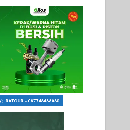
RATOUR – 087748488080