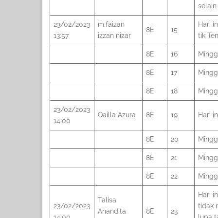
selain
23/02/2023
m.faizan
Hari i
8E
15
13:57
izzan nizar
tik T
8E
16
Minggu
8E
17
Minggu
8E
18
Minggu
23/02/2023
Qailla Azura
8E
19
Hari i
14:00
8E
20
Minggu
8E
21
Minggu
8E
22
Minggu
Hari i
Talisa
23/02/2023
tidak
Anandita
8E
23
14:00
lupa 