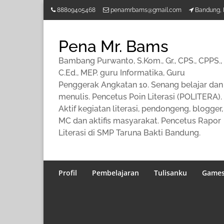
Lompat
88809405468
penamrbams@gmail.com
Bandung, 
ke
konten
Pena Mr. Bams
Bambang Purwanto, S.Kom., Gr., CPS., CPPS.,
C.Ed., MEP. guru Informatika, Guru
Penggerak Angkatan 10. Senang belajar dan
menulis. Pencetus Poin Literasi (POLITERA).
Aktif kegiatan literasi, pendongeng, blogger,
MC dan aktifis masyarakat. Pencetus Rapor
Literasi di SMP Taruna Bakti Bandung.
Profil
Pembelajaran
Tulisanku
Game