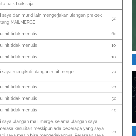
 itu baik-baik saja.
ni saya dan murid lain mengerjakan ulangan praktek
50
entang MAILMERGE
 init tidak menulis
60
 init tidak menulis
10
 init tidak menulis
10
ni saya mengikuti ulangan mail merge.
70
 init tidak menulis
20
 init tidak menulis
50
 init tidak menulis
40
ni saya ulangan mail merge. selama ulangan saya
 merasa kesulitan meskipun ada beberapa yang saya
20
tapi saya masih bisa mengerjakannya. Perasaan saya