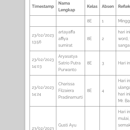
Nama
Timestamp
Kelas
Absen
Reflek
Lengkap
8E
1
Minggu
artayaffa
hari i
23/02/2023
affiya
8E
2
word,
13:56
sumirat
sangat
Aryasatya
23/02/2023
Satrio Putra
8E
3
Hari 
14:03
Purwanto
Hari i
Charissa
23/02/2023
ulang
Filzaiera
8E
4
14:24
hari 
Pradinamurti
Mr. B
Hari i
mulai,
Gusti Ayu
semak
23/02/2023