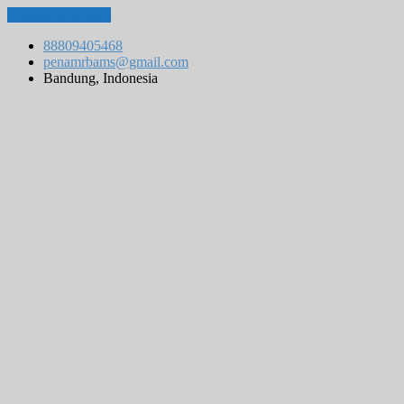
Lompat ke konten
88809405468
penamrbams@gmail.com
Bandung, Indonesia