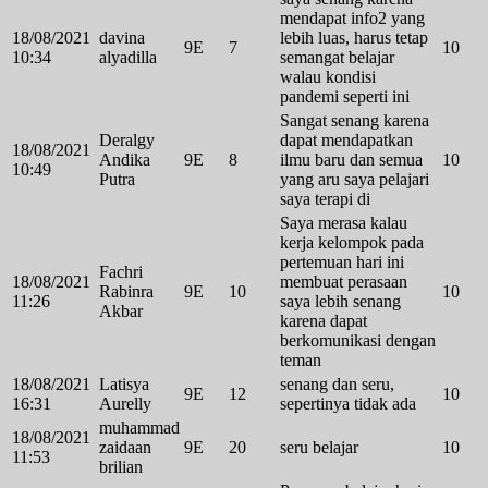
mendapat info2 yang
18/08/2021
davina
lebih luas, harus tetap
9E
7
10
10:34
alyadilla
semangat belajar
walau kondisi
pandemi seperti ini
Sangat senang karena
Deralgy
dapat mendapatkan
18/08/2021
Andika
9E
8
ilmu baru dan semua
10
10:49
Putra
yang aru saya pelajari
saya terapi di
Saya merasa kalau
kerja kelompok pada
pertemuan hari ini
Fachri
18/08/2021
membuat perasaan
Rabinra
9E
10
10
11:26
saya lebih senang
Akbar
karena dapat
berkomunikasi dengan
teman
18/08/2021
Latisya
senang dan seru,
9E
12
10
16:31
Aurelly
sepertinya tidak ada
muhammad
18/08/2021
zaidaan
9E
20
seru belajar
10
11:53
brilian