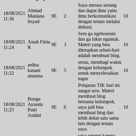
Saya merasa senang
Ahmad
dan dapat ilmu yaitu
18/08/2021
Maulana
9E
2
ilmu berkomunikasi
10
11:36
Irsyad
dengan teman melalui
diskusi.
Seru ga ngebosenin
dan ga bikin ngantuk.
18/08/2021
Aisah Fitria
9E
3
Materi yang bisa
10
11:24
R
diterapkan sehari-hari
adalah membuat blog.
seruu, membagi waktu
ardisa
18/08/2021
dengan kelompok
kanani
9E
5
10
11:22
untuk menyelesaikan
amanna
tugas
Pelajaran TIK hari ini
sangat seru. Materi
membuat blog
Bunga
bersama kelompok,
18/08/2021
Ayunda
9E
6
saya jadi bisa
10
11:25
Putri
membuat blog dan
Andini
lebih dekat satu sama
lain dengan teman
saya.
saya senang karena