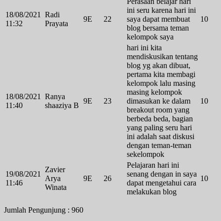
Perasaan belajar hari
ini seru karena hari ini
18/08/2021
Radi
9E
22
saya dapat membuat
10
11:32
Prayata
blog bersama teman
kelompok saya
hari ini kita
mendiskusikan tentang
blog yg akan dibuat,
pertama kita membagi
kelompok lalu masing
masing kelompok
18/08/2021
Ranya
9E
23
dimasukan ke dalam
10
11:40
shaaziya B
breakout room yang
berbeda beda, bagian
yang paling seru hari
ini adalah saat diskusi
dengan teman-teman
sekelompok
Pelajaran hari ini
Zavier
19/08/2021
senang dengan in saya
Arya
9E
26
10
11:46
dapat mengetahui cara
Winata
melakukan blog
Jumlah Pengunjung :
960