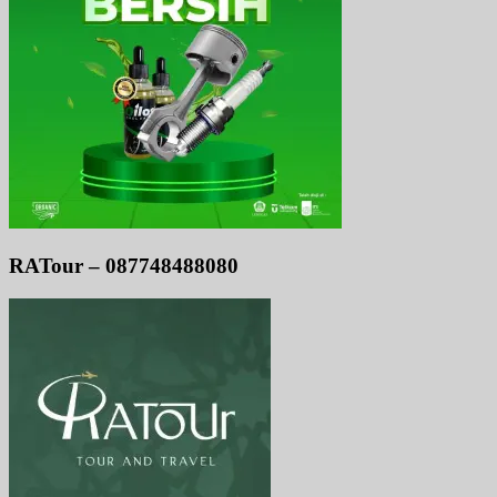
RATour – 087748488080