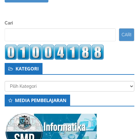
Sidebar
Cari
Kedua
CARI
KATEGORI
Kategori
MEDIA PEMBELAJARAN