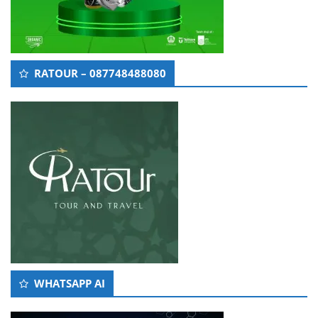
RATOUR – 087748488080
WHATSAPP AI