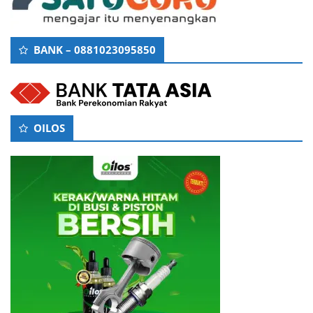
BANK – 0881023095850
OILOS