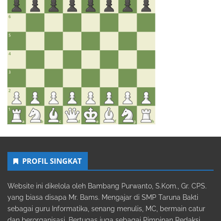
PROFIL SINGKAT
Website ini dikelola oleh Bambang Purwanto, S.Kom., Gr. CPS.
yang biasa disapa Mr. Bams. Mengajar di SMP Taruna Bakti
sebagai guru Informatika, senang menulis, MC, bermain catur
dan berorganisasi. Bertugas juga sebagai Pimpinan Redaksi