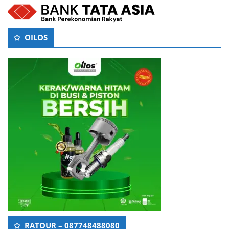
OILOS
RATOUR – 087748488080