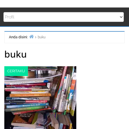
Anda disini:
buku
Beranda
buku
CERITAKU