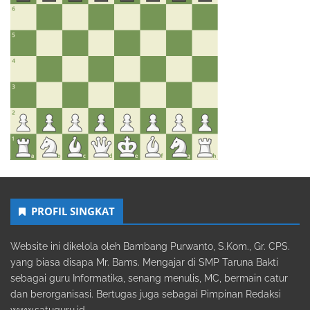
PROFIL SINGKAT
Website ini dikelola oleh Bambang Purwanto, S.Kom., Gr. CPS.
yang biasa disapa Mr. Bams. Mengajar di SMP Taruna Bakti
sebagai guru Informatika, senang menulis, MC, bermain catur
dan berorganisasi. Bertugas juga sebagai Pimpinan Redaksi