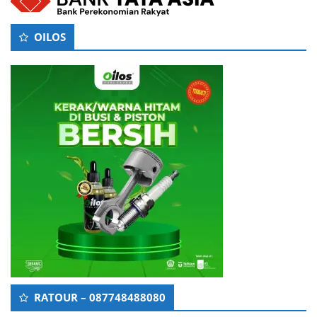
OILOS
RATOUR – 087748488080