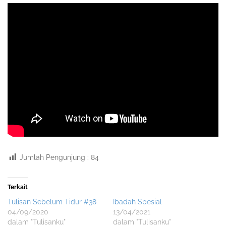
Jumlah Pengunjung :
84
Terkait
Tulisan Sebelum Tidur #38
Ibadah Spesial
04/09/2020
13/04/2021
dalam "Tulisanku"
dalam "Tulisanku"