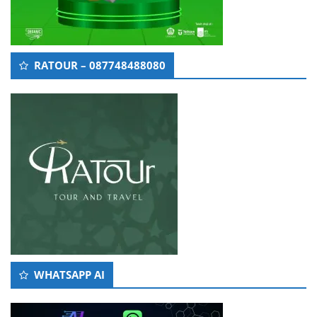
RATOUR – 087748488080
WHATSAPP AI