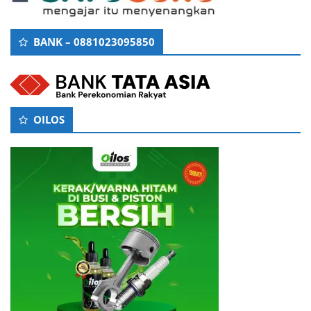
BANK – 0881023095850
OILOS