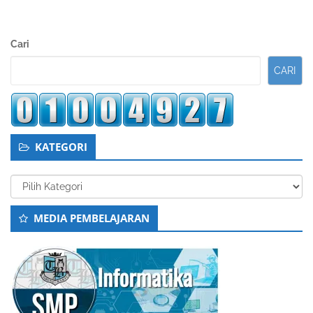
Sidebar
Cari
Kedua
CARI
KATEGORI
Kategori
MEDIA PEMBELAJARAN