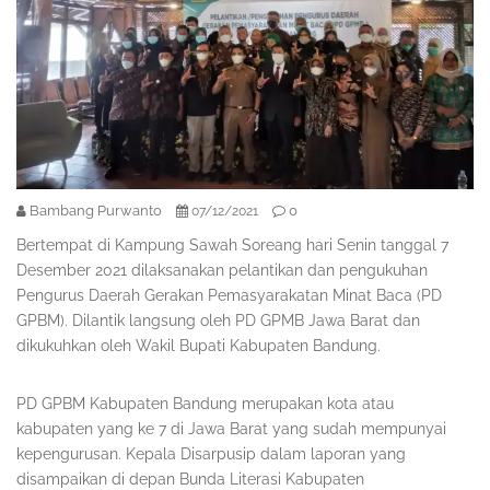
Bambang Purwanto
0
07/12/2021
Bertempat di Kampung Sawah Soreang hari Senin tanggal 7
Desember 2021 dilaksanakan pelantikan dan pengukuhan
Pengurus Daerah Gerakan Pemasyarakatan Minat Baca (PD
GPBM). Dilantik langsung oleh PD GPMB Jawa Barat dan
dikukuhkan oleh Wakil Bupati Kabupaten Bandung.
PD GPBM Kabupaten Bandung merupakan kota atau
kabupaten yang ke 7 di Jawa Barat yang sudah mempunyai
kepengurusan. Kepala Disarpusip dalam laporan yang
disampaikan di depan Bunda Literasi Kabupaten