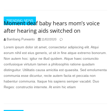
TRENDING NEWS
Moment deaf baby hears mom’s voice
after hearing aids switched on
Bambang Purwanto
11/02/2020
Lorem ipsum dolor sit amet, consectetur adipiscing elit. Atqui
eorum nihil est eius generis, ut sit in fine atque extrerno bonorum.
Non autem hoc: igitur ne illud quidem. Atque haec coniunctio
confusioque virtutum tamen a philosophis ratione quadam
distinguitur. Utilitatis causa amicitia est quaesita. Sed emolumenta
communia esse dicuntur, recte autem facta et peccata non
habentur communia. Itaque his sapiens semper vacabit. Duo
Reges: constructio interrete. At enim hic etiam