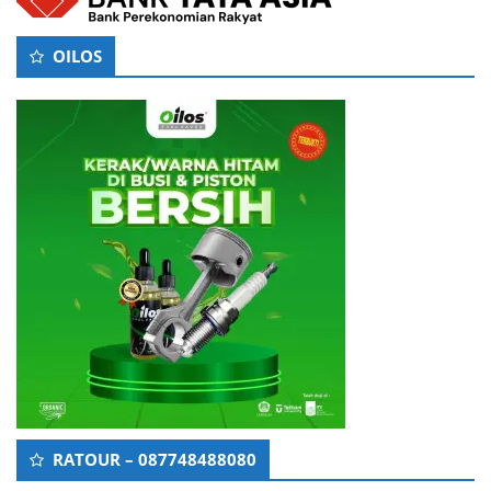
OILOS
RATOUR – 087748488080