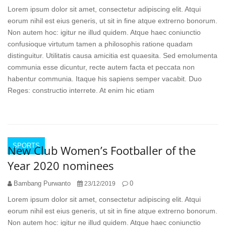
Lorem ipsum dolor sit amet, consectetur adipiscing elit. Atqui
eorum nihil est eius generis, ut sit in fine atque extrerno bonorum.
Non autem hoc: igitur ne illud quidem. Atque haec coniunctio
confusioque virtutum tamen a philosophis ratione quadam
distinguitur. Utilitatis causa amicitia est quaesita. Sed emolumenta
communia esse dicuntur, recte autem facta et peccata non
habentur communia. Itaque his sapiens semper vacabit. Duo
Reges: constructio interrete. At enim hic etiam
SPORTS
New Club Women’s Footballer of the
Year 2020 nominees
Bambang Purwanto
0
23/12/2019
Lorem ipsum dolor sit amet, consectetur adipiscing elit. Atqui
eorum nihil est eius generis, ut sit in fine atque extrerno bonorum.
Non autem hoc: igitur ne illud quidem. Atque haec coniunctio