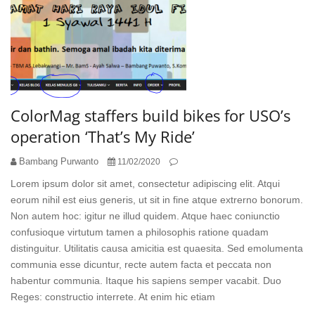
ColorMag staffers build bikes for USO’s
operation ‘That’s My Ride’
Bambang Purwanto
11/02/2020
Lorem ipsum dolor sit amet, consectetur adipiscing elit. Atqui
eorum nihil est eius generis, ut sit in fine atque extrerno bonorum.
Non autem hoc: igitur ne illud quidem. Atque haec coniunctio
confusioque virtutum tamen a philosophis ratione quadam
distinguitur. Utilitatis causa amicitia est quaesita. Sed emolumenta
communia esse dicuntur, recte autem facta et peccata non
habentur communia. Itaque his sapiens semper vacabit. Duo
Reges: constructio interrete. At enim hic etiam