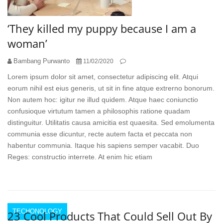
‘They killed my puppy because I am a
woman’
Bambang Purwanto
11/02/2020
Lorem ipsum dolor sit amet, consectetur adipiscing elit. Atqui
eorum nihil est eius generis, ut sit in fine atque extrerno bonorum.
Non autem hoc: igitur ne illud quidem. Atque haec coniunctio
confusioque virtutum tamen a philosophis ratione quadam
distinguitur. Utilitatis causa amicitia est quaesita. Sed emolumenta
communia esse dicuntur, recte autem facta et peccata non
habentur communia. Itaque his sapiens semper vacabit. Duo
Reges: constructio interrete. At enim hic etiam
TECHONOLOGY
23 Cool Products That Could Sell Out By