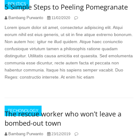
POLITICS
5 Simple Steps to Peeling Pomegranate
Bambang Purwanto
11/02/2020
Lorem ipsum dolor sit amet, consectetur adipiscing elit. Atqui
eorum nihil est eius generis, ut sit in fine atque extrerno bonorum.
Non autem hoc: igitur ne illud quidem. Atque haec coniunctio
confusioque virtutum tamen a philosophis ratione quadam
distinguitur. Utilitatis causa amicitia est quaesita. Sed emolumenta
communia esse dicuntur, recte autem facta et peccata non
habentur communia. Itaque his sapiens semper vacabit. Duo
Reges: constructio interrete. At enim hic etiam
TECHONOLOGY
The rescue worker who won’t leave a
bombed-out town
Bambang Purwanto
23/12/2019