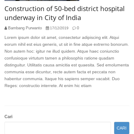
Construction of 50-bed district hospital
underway in City of India
Bambang Purwanto
0
17/12/2019
Lorem ipsum dolor sit amet, consectetur adipiscing elit. Atqui
eorum nihil est eius generis, ut sit in fine atque extrerno bonorum.
Non autem hoc: igitur ne illud quidem. Atque haec coniunctio
confusioque virtutum tamen a philosophis ratione quadam
distinguitur. Utilitatis causa amicitia est quaesita. Sed emolumenta
communia esse dicuntur, recte autem facta et peccata non
habentur communia. Itaque his sapiens semper vacabit. Duo
Reges: constructio interrete. At enim hic etiam
Sidebar
Cari
Kedua
CARI