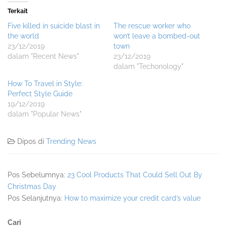
Terkait
Five killed in suicide blast in
The rescue worker who
the world
won’t leave a bombed-out
23/12/2019
town
dalam "Recent News"
23/12/2019
dalam "Techonology"
How To Travel in Style:
Perfect Style Guide
19/12/2019
dalam "Popular News"
Dipos di
Trending News
Pos Sebelumnya:
23 Cool Products That Could Sell Out By
Christmas Day
Pos Selanjutnya:
How to maximize your credit card’s value
Sidebar
Cari