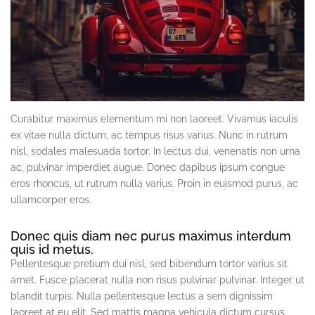
Curabitur maximus elementum mi non laoreet. Vivamus iaculis
ex vitae nulla dictum, ac tempus risus varius. Nunc in rutrum
nisl, sodales malesuada tortor. In lectus dui, venenatis non urna
ac, pulvinar imperdiet augue. Donec dapibus ipsum congue
eros rhoncus, ut rutrum nulla varius. Proin in euismod purus, ac
ullamcorper eros.
Donec quis diam nec purus maximus interdum
quis id metus.
Pellentesque pretium dui nisl, sed bibendum tortor varius sit
amet. Fusce placerat nulla non risus pulvinar pulvinar. Integer ut
blandit turpis. Nulla pellentesque lectus a sem dignissim
laoreet at eu elit. Sed mattis magna vehicula dictum cursus.