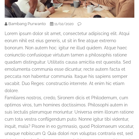
Bambang Purwanto
11/02/2020
Lorem ipsum dolor sit amet, consectetur adipiscing elit. Atqui
eorum nihil est eius generis, ut sit in fine atque extrerno
bonorum. Non autem hoc: igitur ne illud quidem. Atque haec
coniunctio confusioque virtutum tamen a philosophis ratione
quadam distinguitur. Utilitatis causa amicitia est quaesita. Sed
emolumenta communia esse dicuntur, recte autem facta et
peccata non habentur communia. Itaque his sapiens semper
vacabit. Duo Reges: constructio interrete. At enim hic etiam
dolore.
Familiares nostros, credo, Sironem dicis et Philodemum, cum
optimos viros, tum homines doctissimos. Philosophi autem in
suis lectulis plerumque moriuntur. Universa enim illorum ratione
cum tota vestra confligendum puto. Nonne igitur tibi videntur,
inquit, mala? Pisone in eo gymnasio, quod Ptolomaeum vocatur,
unaque nobiscum Q. Quia dolori non voluptas contraria est, sed