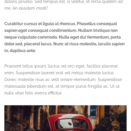
doloris privatio. Sed tempus est, si videtur, et recta quidem ad
me. An eiusdem modi?
Curabitur cursus et ligula ut rhoncus. Phasellus consequat
sapien eget consequat condimentum. Nullam tristique non
neque vulputate commodo. Nulla eget dui fermentum, porta
dolor sed, placerat lacus. Nunc at risus molestie, iaculis sapien
in, dapibus ante.
Praesent tellus ipsum, luctus vel orci eget, facilisis placerat
enim. Suspendisse laoreet erat vel metus molestie luctus.
Donec molestie risus ac velit ornare elementum. Suspendisse
malesuada bibendum est, at tempor purus fringilla ac. Ut ut
nulla vitae felis viverra efficitur.