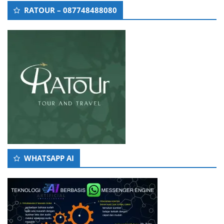
RATOUR – 087748488080
WHATSAPP AI