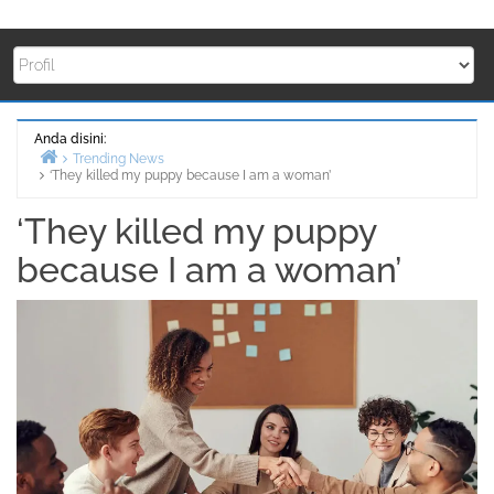
Anda disini:
Trending News
‘They killed my puppy because I am a woman’
Beranda
‘They killed my puppy
because I am a woman’