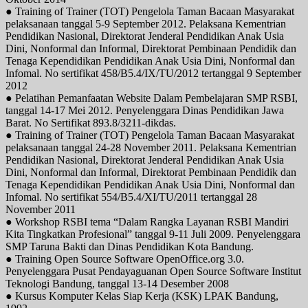
● Training of Trainer (TOT) Pengelola Taman Bacaan Masyarakat
pelaksanaan tanggal 5-9 September 2012. Pelaksana Kementrian
Pendidikan Nasional, Direktorat Jenderal Pendidikan Anak Usia
Dini, Nonformal dan Informal, Direktorat Pembinaan Pendidik dan
Tenaga Kependidikan Pendidikan Anak Usia Dini, Nonformal dan
Infomal. No sertifikat 458/B5.4/IX/TU/2012 tertanggal 9 September
2012
● Pelatihan Pemanfaatan Website Dalam Pembelajaran SMP RSBI,
tanggal 14-17 Mei 2012. Penyelenggara Dinas Pendidikan Jawa
Barat. No Sertifikat 893.8/3211-dikdas.
● Training of Trainer (TOT) Pengelola Taman Bacaan Masyarakat
pelaksanaan tanggal 24-28 November 2011. Pelaksana Kementrian
Pendidikan Nasional, Direktorat Jenderal Pendidikan Anak Usia
Dini, Nonformal dan Informal, Direktorat Pembinaan Pendidik dan
Tenaga Kependidikan Pendidikan Anak Usia Dini, Nonformal dan
Infomal. No sertifikat 554/B5.4/XI/TU/2011 tertanggal 28
November 2011
● Workshop RSBI tema “Dalam Rangka Layanan RSBI Mandiri
Kita Tingkatkan Profesional” tanggal 9-11 Juli 2009. Penyelenggara
SMP Taruna Bakti dan Dinas Pendidikan Kota Bandung.
● Training Open Source Software OpenOffice.org 3.0.
Penyelenggara Pusat Pendayaguanan Open Source Software Institut
Teknologi Bandung, tanggal 13-14 Desember 2008
● Kursus Komputer Kelas Siap Kerja (KSK) LPAK Bandung,