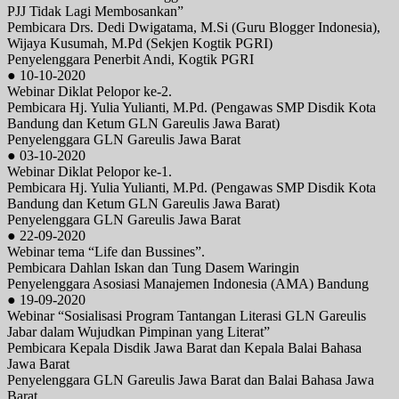
PJJ Tidak Lagi Membosankan”
Pembicara Drs. Dedi Dwigatama, M.Si (Guru Blogger Indonesia),
Wijaya Kusumah, M.Pd (Sekjen Kogtik PGRI)
Penyelenggara Penerbit Andi, Kogtik PGRI
● 10-10-2020
Webinar Diklat Pelopor ke-2.
Pembicara Hj. Yulia Yulianti, M.Pd. (Pengawas SMP Disdik Kota
Bandung dan Ketum GLN Gareulis Jawa Barat)
Penyelenggara GLN Gareulis Jawa Barat
● 03-10-2020
Webinar Diklat Pelopor ke-1.
Pembicara Hj. Yulia Yulianti, M.Pd. (Pengawas SMP Disdik Kota
Bandung dan Ketum GLN Gareulis Jawa Barat)
Penyelenggara GLN Gareulis Jawa Barat
● 22-09-2020
Webinar tema “Life dan Bussines”.
Pembicara Dahlan Iskan dan Tung Dasem Waringin
Penyelenggara Asosiasi Manajemen Indonesia (AMA) Bandung
● 19-09-2020
Webinar “Sosialisasi Program Tantangan Literasi GLN Gareulis
Jabar dalam Wujudkan Pimpinan yang Literat”
Pembicara Kepala Disdik Jawa Barat dan Kepala Balai Bahasa
Jawa Barat
Penyelenggara GLN Gareulis Jawa Barat dan Balai Bahasa Jawa
Barat