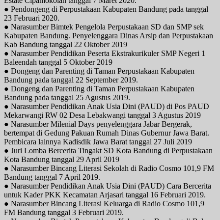
Estate Cipamokolan tanggal 7 Maret 2020.
● Pendongeng di Perpustakaan Kabupaten Bandung pada tanggal
23 Februari 2020.
● Narasumber Bimtek Pengelola Perpustakaan SD dan SMP sek
Kabupaten Bandung. Penyelenggara Dinas Arsip dan Perpustakaan
Kab Bandung tanggal 22 Oktober 2019
● Narasumber Pendidikan Peserta Ekstrakurikuler SMP Negeri 1
Baleendah tanggal 5 Oktober 2019
● Dongeng dan Parenting di Taman Perpustakaan Kabupaten
Bandung pada tanggal 22 September 2019.
● Dongeng dan Parenting di Taman Perpustakaan Kabupaten
Bandung pada tanggal 25 Agustus 2019.
● Narasumber Pendidikan Anak Usia Dini (PAUD) di Pos PAUD
Mekarwangi RW 02 Desa Lebakwangi tanggal 3 Agustus 2019
● Narasumber Milenial Days penyelenggara Jabar Bergerak,
bertempat di Gedung Pakuan Rumah Dinas Gubernur Jawa Barat.
Pembicara lainnya Kadisdik Jawa Barat tanggal 27 Juli 2019
● Juri Lomba Bercerita Tingakt SD Kota Bandung di Perpustakaan
Kota Bandung tanggal 29 April 2019
● Narasumber Bincang Literasi Sekolah di Radio Cosmo 101,9 FM
Bandung tanggal 7 April 2019.
● Narasumber Pendidikan Anak Usia Dini (PAUD) Cara Bercerita
untuk Kader PKK Kecamatan Arjasari tanggal 16 Februari 2019.
● Narasumber Bincang Literasi Keluarga di Radio Cosmo 101,9
FM Bandung tanggal 3 Februari 2019.