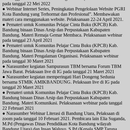
pada tanggal 22 Mei 2022
● Webinar Internet Series, Peningkatan Pengelolaan Website PGRI
Kota Bandung yang Terhormat dan Profesional”. Membawakan
materi cara menggunakan website. Pelaksanaan 22-24 April 2021.
● Pemateri untuk Komunitas Pelajar Cinta Buku (KPCB) Kab.
Bandung binaan Dinas Arsip dan Perpustakaan Kabupaten
Bandung. Materi Remaja Gemar Membaca. Pelaksanaan webinar
pada tanggal 23 April 2021
● Pemateri untuk Komunitas Pelajar Cinta Buku (KPCB) Kab.
Bandung binaan Dinas Arsip dan Perpustakaan Kabupaten
Bandung. Materi Pengalaman Organisasi. Pelaksanaan webinar
pada tanggal 30 Maret 2021
● Narasumber kegiatan Sampurasun TBM bersama Forum TBM
Jawa Barat. Pelaksaan live di IG pada tanggal 21 Maret 2021
● Narasumber kegiatan memperingati Hari Dongeng Sedunia
bersama STMIK AMIKBANDUNG. Pelaksaan live di IG pada
tanggal 20 Maret 2021
● Pemateri untuk Komunitas Pelajar Cinta Buku (KPCB) Kab.
Bandung binaan Dinas Arsip dan Perpustakaan Kabupaten
Bandung. Materi Komunikasi. Pelaksanaan webinar pada tanggal
22 Februari 2021
● Narasumber Webinar Literasi di Bandung Utara, Pelaksaan di
zoom pada tanggal 10 Februari 2021. Pembicara lain Elia Suganda,
M.Pd (Pengawas Dinas Pendidikan Kota Bandung wilayah
Bandung Utara) dan Insan Waluyo, S.Pd (Kepala SMP Taruna