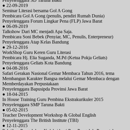
Penyelenggara SD Taruna Bakti
● 22-09-2019
Seminar Literasi bersama Gol A Gong
Pembicara Gol A Gong (penulis, pendiri Rumah Dunia)
Penyelenggara Forum Lingkar Pena (FLP) Jawa Barat
● 06-09-2019
Talkshow Dari MC menjadi Apa Saja.
Pembicara Soni Bebek (Penyiar, MC, Penulis, Enterpreneur)
Penyelenggara Atap Kelas Bandung
● 29-12-2016
WorkShop Guru Keren Guru Literasi
Pembicara Hj. Elia Suganda, M.Pd (Ketua Pokja Geliats)
Penyelenggara Geliats Kota Bandung
● 04-08-2016
Safari Gerakan Nasional Gemar Membaca Tahun 2016, tema
Membangun Karakter Bangsa melalui Gemar Membaca dengan
Memberdayakan Perpustakaan
Penyelenggara Bapusipda Provinsi Jawa Barat
● 18-04-2015
In House Training Guru Pembina Ekstrakurikuler 2015
Penyelenggara SMP Taruna Bakti
● 05-02-2015
Teacher Development Workshop & Global English
Penyelenggara The British Institute (TBI)
● 12-11-2015