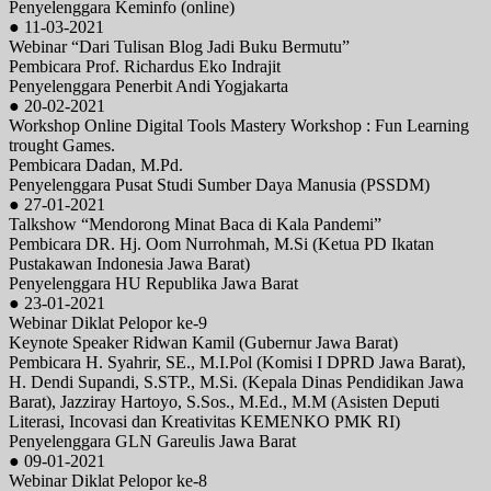
Penyelenggara Keminfo (online)
● 11-03-2021
Webinar “Dari Tulisan Blog Jadi Buku Bermutu”
Pembicara Prof. Richardus Eko Indrajit
Penyelenggara Penerbit Andi Yogjakarta
● 20-02-2021
Workshop Online Digital Tools Mastery Workshop : Fun Learning
trought Games.
Pembicara Dadan, M.Pd.
Penyelenggara Pusat Studi Sumber Daya Manusia (PSSDM)
● 27-01-2021
Talkshow “Mendorong Minat Baca di Kala Pandemi”
Pembicara DR. Hj. Oom Nurrohmah, M.Si (Ketua PD Ikatan
Pustakawan Indonesia Jawa Barat)
Penyelenggara HU Republika Jawa Barat
● 23-01-2021
Webinar Diklat Pelopor ke-9
Keynote Speaker Ridwan Kamil (Gubernur Jawa Barat)
Pembicara H. Syahrir, SE., M.I.Pol (Komisi I DPRD Jawa Barat),
H. Dendi Supandi, S.STP., M.Si. (Kepala Dinas Pendidikan Jawa
Barat), Jazziray Hartoyo, S.Sos., M.Ed., M.M (Asisten Deputi
Literasi, Incovasi dan Kreativitas KEMENKO PMK RI)
Penyelenggara GLN Gareulis Jawa Barat
● 09-01-2021
Webinar Diklat Pelopor ke-8