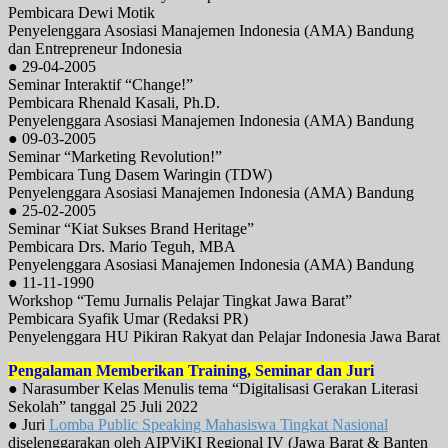
Pembicara Dewi Motik
Penyelenggara Asosiasi Manajemen Indonesia (AMA) Bandung
dan Entrepreneur Indonesia
● 29-04-2005
Seminar Interaktif “Change!”
Pembicara Rhenald Kasali, Ph.D.
Penyelenggara Asosiasi Manajemen Indonesia (AMA) Bandung
● 09-03-2005
Seminar “Marketing Revolution!”
Pembicara Tung Dasem Waringin (TDW)
Penyelenggara Asosiasi Manajemen Indonesia (AMA) Bandung
● 25-02-2005
Seminar “Kiat Sukses Brand Heritage”
Pembicara Drs. Mario Teguh, MBA
Penyelenggara Asosiasi Manajemen Indonesia (AMA) Bandung
● 11-11-1990
Workshop “Temu Jurnalis Pelajar Tingkat Jawa Barat”
Pembicara Syafik Umar (Redaksi PR)
Penyelenggara HU Pikiran Rakyat dan Pelajar Indonesia Jawa Barat
Pengalaman Memberikan Training, Seminar dan Juri
● Narasumber Kelas Menulis tema “Digitalisasi Gerakan Literasi
Sekolah” tanggal 25 Juli 2022
● Juri
Lomba Public Speaking Mahasiswa Tingkat Nasional
diselenggarakan oleh AIPViKI Regional IV (Jawa Barat & Banten