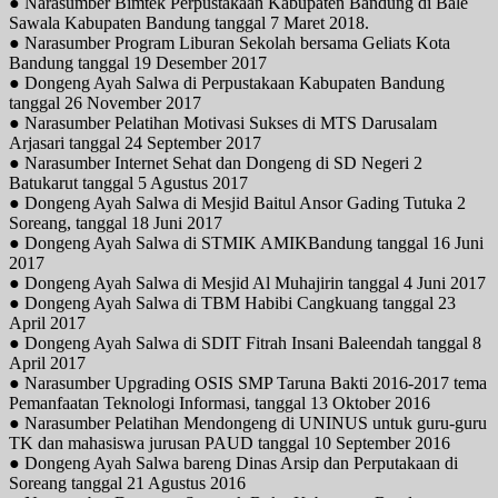
● Narasumber Bimtek Perpustakaan Kabupaten Bandung di Bale
Sawala Kabupaten Bandung tanggal 7 Maret 2018.
● Narasumber Program Liburan Sekolah bersama Geliats Kota
Bandung tanggal 19 Desember 2017
● Dongeng Ayah Salwa di Perpustakaan Kabupaten Bandung
tanggal 26 November 2017
● Narasumber Pelatihan Motivasi Sukses di MTS Darusalam
Arjasari tanggal 24 September 2017
● Narasumber Internet Sehat dan Dongeng di SD Negeri 2
Batukarut tanggal 5 Agustus 2017
● Dongeng Ayah Salwa di Mesjid Baitul Ansor Gading Tutuka 2
Soreang, tanggal 18 Juni 2017
● Dongeng Ayah Salwa di STMIK AMIKBandung tanggal 16 Juni
2017
● Dongeng Ayah Salwa di Mesjid Al Muhajirin tanggal 4 Juni 2017
● Dongeng Ayah Salwa di TBM Habibi Cangkuang tanggal 23
April 2017
● Dongeng Ayah Salwa di SDIT Fitrah Insani Baleendah tanggal 8
April 2017
● Narasumber Upgrading OSIS SMP Taruna Bakti 2016-2017 tema
Pemanfaatan Teknologi Informasi, tanggal 13 Oktober 2016
● Narasumber Pelatihan Mendongeng di UNINUS untuk guru-guru
TK dan mahasiswa jurusan PAUD tanggal 10 September 2016
● Dongeng Ayah Salwa bareng Dinas Arsip dan Perputakaan di
Soreang tanggal 21 Agustus 2016