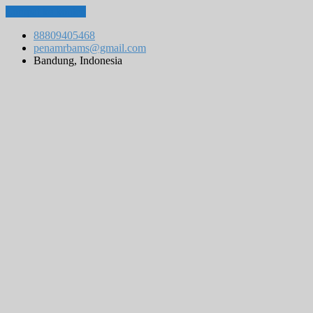
Lompat ke konten
88809405468
penamrbams@gmail.com
Bandung, Indonesia