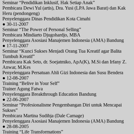
Seminar “Pendidikan Inklusif, Hak Setiap Anak”
Pembicara Dewi Yul (artis), Dra. Yusi (LPA Jawa Barat) dan Kak
Heru (pendongeng)
Penyelenggara Dinas Pendidikan Kota Cimahi
● 30-11-2007
Seminar “The Power of Personal Selling”
Pembicara Mindiarto Djugohardjo, MBA
Penyelenggara Asosiasi Manajemen Indonesia (AMA) Bandung
● 17-11-2007
Seminar “Kunci Sukses Menjadi Orang Tua Kreatif agar Balita
Tumbuh Kreatif”
Pembicara Kak Seto, dr. Soejatmiko, ApA(K), M.Si dan Irfany Z.
Anwar, M.Kes
Penyelenggara Persatuan Ahli Gizi Indonesia dan Susu Bendera
● 12-08-2007
Training “Belive in Your Self”
Trainer Agung Fatwa
Penyelenggara Breakthrough Education Bandung
● 22-06-2007
Seminar “Profesionalisme Pengembangan Diri untuk Mencapai
Sukses”
Pembicara Martina Sudibja (Dale Carnage)
Penyelenggara Asosiasi Manajemen Indonesia (AMA) Bandung
● 28-08-2005
Training “Life Transformations”