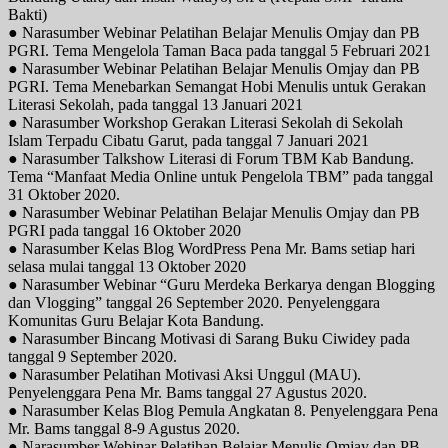
Bakti)
● Narasumber Webinar Pelatihan Belajar Menulis Omjay dan PB
PGRI. Tema Mengelola Taman Baca pada tanggal 5 Februari 2021
● Narasumber Webinar Pelatihan Belajar Menulis Omjay dan PB
PGRI. Tema Menebarkan Semangat Hobi Menulis untuk Gerakan
Literasi Sekolah, pada tanggal 13 Januari 2021
● Narasumber Workshop Gerakan Literasi Sekolah di Sekolah
Islam Terpadu Cibatu Garut, pada tanggal 7 Januari 2021
● Narasumber Talkshow Literasi di Forum TBM Kab Bandung.
Tema “Manfaat Media Online untuk Pengelola TBM” pada tanggal
31 Oktober 2020.
● Narasumber Webinar Pelatihan Belajar Menulis Omjay dan PB
PGRI pada tanggal 16 Oktober 2020
● Narasumber Kelas Blog WordPress Pena Mr. Bams setiap hari
selasa mulai tanggal 13 Oktober 2020
● Narasumber Webinar “Guru Merdeka Berkarya dengan Blogging
dan Vlogging” tanggal 26 September 2020. Penyelenggara
Komunitas Guru Belajar Kota Bandung.
● Narasumber Bincang Motivasi di Sarang Buku Ciwidey pada
tanggal 9 September 2020.
● Narasumber Pelatihan Motivasi Aksi Unggul (MAU).
Penyelenggara Pena Mr. Bams tanggal 27 Agustus 2020.
● Narasumber Kelas Blog Pemula Angkatan 8. Penyelenggara Pena
Mr. Bams tanggal 8-9 Agustus 2020.
● Narasumber Webinar Pelatihan Belajar Menulis Omjay dan PB