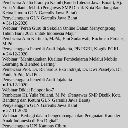
Pembicara Atalia Praratya Kamil (Bunda Literasi Jawa Barat ), Hj.
Yulia Yulianti, M.Pd. (Pengawas SMP Disdik Kota Bandung dan
Ketua Umum GLN Gareulis Jawa Barat)
Penyelenggara GLN Gareulis Jawa Barat
● 31-12-2020
Webinar “Peran Guru di Sekolah Online Dalam Menyongsong
Tahun Baru 2021 untuk Indonesia Maju”
Pembicara Atin Kartinah, M.Pd., Emi Sudarwati, Rachman Firdaus,
M.Pd
Penyelenggara Penerbit Andi Jojakarta, PB PGRI, Kogtik PGRI
● 24-12-2020
Webinar “Meningkatkan Kualitas Pembelajaran Melalui Mobile
Learning & Blended Learing”
Pembicara Prof. Dr. Richardus Eko Indrajit, Dr. Dwi Prasetyo, Dr.
Paidi, S.Pd., M.TPd.
Penyelenggara Penerbit Andi Jojakarta
● 19-12-2020
Webinar Diklat Pelopor ke-7
Pembicara Hj. Yulia Yulianti, M.Pd. (Pengawas SMP Disdik Kota
Bandung dan Ketum GLN Gareulis Jawa Barat)
Penyelenggara GLN Gareulis Jawa Barat
● 27-11-2020
Webinar “Berbagi dalam Pengembangan dan Penguatan Karakter
Anak Indonesia di Era Digital”
Penyelenggara UPI Kampus Cibiru