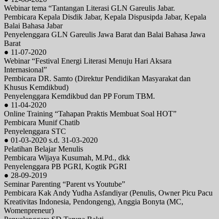
Webinar tema “Tantangan Literasi GLN Gareulis Jabar.
Pembicara Kepala Disdik Jabar, Kepala Dispusipda Jabar, Kepala
Balai Bahasa Jabar
Penyelenggara GLN Gareulis Jawa Barat dan Balai Bahasa Jawa
Barat
● 11-07-2020
Webinar “Festival Energi Literasi Menuju Hari Aksara
Internasional”
Pembicara DR. Samto (Direktur Pendidikan Masyarakat dan
Khusus Kemdikbud)
Penyelenggara Kemdikbud dan PP Forum TBM.
● 11-04-2020
Online Training “Tahapan Praktis Membuat Soal HOT”
Pembicara Munif Chatib
Penyelenggara STC
● 01-03-2020 s.d. 31-03-2020
Pelatihan Belajar Menulis
Pembicara Wijaya Kusumah, M.Pd., dkk
Penyelenggara PB PGRI, Kogtik PGRI
● 28-09-2019
Seminar Parenting “Parent vs Youtube”
Pembicara Kak Andy Yudha Asfandiyar (Penulis, Owner Picu Pacu
Kreativitas Indonesia, Pendongeng), Anggia Bonyta (MC,
Womenpreneur)