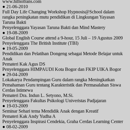
www.hifnofrans.com
● 21-06-2010
Full Day Life Changing Workshop Hypnosis@School dalam
rangka peningkatan mutu pendidikan di Lingkungan Yayasan
Taruna Bakti
Penyelenggara Yayasan Taruna Bakti dan Mind Mastery
● 19-08-2009
Global English Course attend a 9-hour, 15 Juli – 19 Agustus 2009
Penyelenggara The British Institute (TBI)
● 19-05-2009
Pendidikan dan Pelatihan Dongeng sebagai Metode Belajar untuk
Anak
Pemateri Kak Agus DS
Penyelenggara HIMPAUDI Kota Bogor dan FKIP UIKA Bogor
● 29-04-2009
Lokakarya Pendampingan Guru dalam rangka Meningkatkan
Pemahaman Guru tentang Karakteristik dan Permasalahan Siswa
Cerdas Istimewa
Pemateri Dra. Indun L. Setyono, M.Si.
Penyelenggara Fakultas Psikologi Univeristas Padjajaran
● 19-03-2009
Seminar Sehari tema Mendidik Anak dengan Kreatif
Pemateri Kak Andy Yudha A
Penyelenggara Inspirasi Cendekia, Graha Cerdas Learning Center
● 08-02-2009