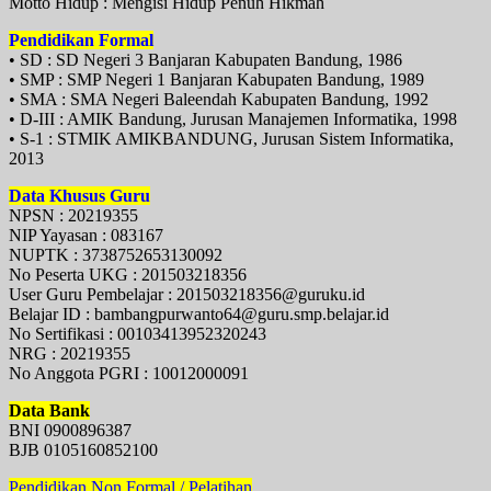
Motto Hidup : Mengisi Hidup Penuh Hikmah
Pendidikan Formal
• SD : SD Negeri 3 Banjaran Kabupaten Bandung, 1986
• SMP : SMP Negeri 1 Banjaran Kabupaten Bandung, 1989
• SMA : SMA Negeri Baleendah Kabupaten Bandung, 1992
• D-III : AMIK Bandung, Jurusan Manajemen Informatika, 1998
• S-1 : STMIK AMIKBANDUNG, Jurusan Sistem Informatika,
2013
Data Khusus Guru
NPSN : 20219355
NIP Yayasan : 083167
NUPTK : 3738752653130092
No Peserta UKG : 201503218356
User Guru Pembelajar : 201503218356@guruku.id
Belajar ID : bambangpurwanto64@guru.smp.belajar.id
No Sertifikasi : 00103413952320243
NRG : 20219355
No Anggota PGRI : 10012000091
Data Bank
BNI 0900896387
BJB 0105160852100
Pendidikan Non Formal / Pelatihan