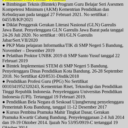
● Bimbingan Teknis (Bimtek) Program Guru Belajar Seri Asesmen
Kompetensi Minimum (AKM) Kementrian Pendidikan dan
Kebudayaan pada tanggal 27 Februari 2021. No sertifikat :
0455/B/KP/2021
● Diklat Penggerak Gerakan Literasi Nasional (GLN) Gareulis
Jawa Barat. Penyelenggara GLN Gareulis Jawa Barat pada tanggal
24-26 Juli 2020. No sertifikat : 001/GLN Gareulis
Jabar/Sert.VII/2020
● PKP Mata pelajaran Informatika/TIK di SMP Negeri 5 Bandung,
November – Desember 2019
● Pelatihan Proktor UNBK 2019 di SMP Santo Yusuf tanggal 22
Februari 2019
● Bimtek Implementasi STEM di SMP Negeri 5 Bandung.
Penyelenggara Dinas Pendidikan Kota Bandung. 26-28 September
2018. No Sertifikat 420/8531-Disdik/2018
● Pendidikan Profesi Guru (PPG) No Sertifikat
0010341952320243, Kementrian Riset, Teknologi dan Pendidikan
Tinggi Republik Indonesia. Penyelenggara Universitas Pendidikan
Indonesia (UPI). Tertanggal 19 Februari 2019.
● Pendidikan Bela Negara di Seskoad Ujungberung penyelenggara
Pemerintah Kota Bandung, tanggal 11-12 Desember 2017
● Kursus Pembina Pramuka Mahir Tingkat Dasar, Gerakan
Pramuka Kwartir Cabang Bandung. Penyelenggaraan 2-4 Juli 2014
dan 19-19 Oktober 2014. Ijazah No 53/95/0919-C tertanggal 19
Oktober 2014