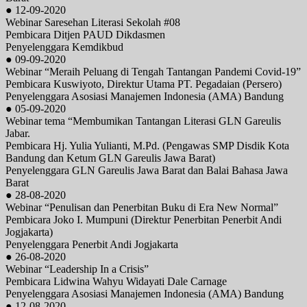
● 12-09-2020
Webinar Saresehan Literasi Sekolah #08
Pembicara Ditjen PAUD Dikdasmen
Penyelenggara Kemdikbud
● 09-09-2020
Webinar “Meraih Peluang di Tengah Tantangan Pandemi Covid-19”
Pembicara Kuswiyoto, Direktur Utama PT. Pegadaian (Persero)
Penyelenggara Asosiasi Manajemen Indonesia (AMA) Bandung
● 05-09-2020
Webinar tema “Membumikan Tantangan Literasi GLN Gareulis
Jabar.
Pembicara Hj. Yulia Yulianti, M.Pd. (Pengawas SMP Disdik Kota
Bandung dan Ketum GLN Gareulis Jawa Barat)
Penyelenggara GLN Gareulis Jawa Barat dan Balai Bahasa Jawa
Barat
● 28-08-2020
Webinar “Penulisan dan Penerbitan Buku di Era New Normal”
Pembicara Joko I. Mumpuni (Direktur Penerbitan Penerbit Andi
Jogjakarta)
Penyelenggara Penerbit Andi Jogjakarta
● 26-08-2020
Webinar “Leadership In a Crisis”
Pembicara Lidwina Wahyu Widayati Dale Carnage
Penyelenggara Asosiasi Manajemen Indonesia (AMA) Bandung
● 12-08-2020