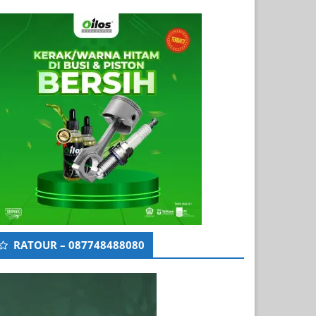
RATOUR – 087748488080