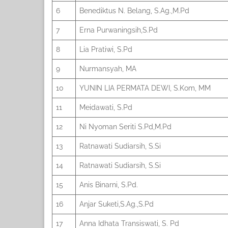
6
Benediktus N. Belang, S.Ag.,M.Pd
7
Erna Purwaningsih,S.Pd
8
Lia Pratiwi, S.Pd
9
Nurmansyah, MA
10
YUNIN LIA PERMATA DEWI, S.Kom, MM
11
Meidawati, S.Pd
12
Ni Nyoman Seriti S.Pd,M.Pd
13
Ratnawati Sudiarsih, S.Si
14
Ratnawati Sudiarsih, S.Si
15
Anis Binarni, S.Pd.
16
Anjar Suketi,S.Ag.,S.Pd
17
Anna Idhata Transiswati, S. Pd