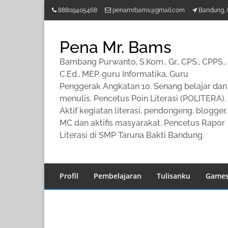
Lompat
88809405468
penamrbams@gmail.com
Bandung, 
ke
konten
Pena Mr. Bams
Bambang Purwanto, S.Kom., Gr., CPS., CPPS.,
C.Ed., MEP. guru Informatika, Guru
Penggerak Angkatan 10. Senang belajar dan
menulis. Pencetus Poin Literasi (POLITERA).
Aktif kegiatan literasi, pendongeng, blogger,
MC dan aktifis masyarakat. Pencetus Rapor
Literasi di SMP Taruna Bakti Bandung.
Profil
Pembelajaran
Tulisanku
Game