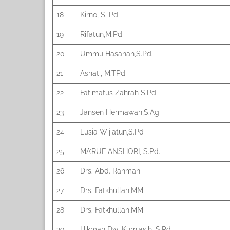
18
Kirno, S. Pd
19
Rifatun,M.Pd
20
Ummu Hasanah,S.Pd.
21
Asnati, M.TPd
22
Fatimatus Zahrah S.Pd
23
Jansen Hermawan,S.Ag
24
Lusia Wijiatun,S.Pd
25
MA’RUF ANSHORI, S.Pd.
26
Drs. Abd. Rahman
27
Drs. Fatkhullah,MM
28
Drs. Fatkhullah,MM
29
Hikmah Dwi Kurniasih, S.Pd