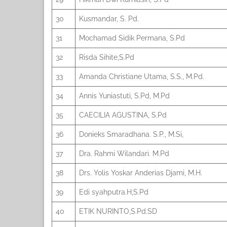
30
Kusmandar, S. Pd.
31
Mochamad Sidik Permana, S.Pd
32
Risda Sihite,S.Pd
33
Amanda Christiane Utama, S.S., M.Pd.
34
Annis Yuniastuti, S.Pd, M.Pd
35
CAECILIA AGUSTINA, S.Pd
36
Donieks Smaradhana. S.P., M.Si,
37
Dra. Rahmi Wilandari. M.Pd
38
Drs. Yolis Yoskar Anderias Djami, M.H.
39
Edi syahputra.H,S.Pd
40
ETIK NURINTO,S.Pd.SD