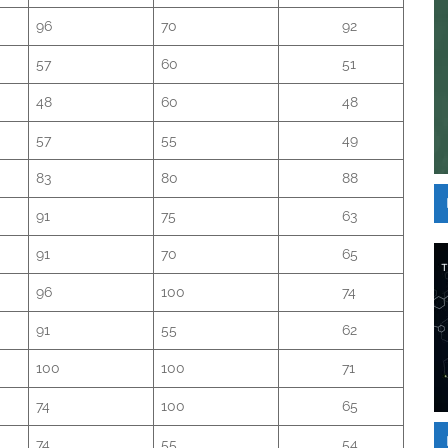
96
70
92
57
60
51
48
60
48
57
55
49
83
80
88
91
75
63
91
70
65
96
100
74
91
55
62
100
100
71
74
100
65
74
55
54