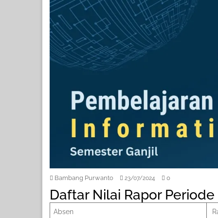
Bambang Purwanto
0
23/07/2024
Daftar Nilai Rapor Period
Absen
R