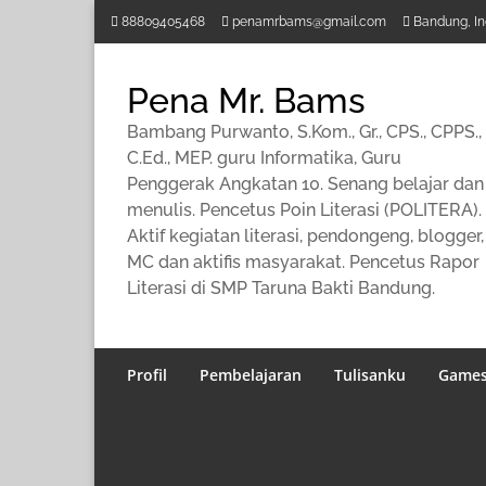
Lompat
88809405468
penamrbams@gmail.com
Bandung, In
ke
konten
Pena Mr. Bams
Bambang Purwanto, S.Kom., Gr., CPS., CPPS.,
C.Ed., MEP. guru Informatika, Guru
Penggerak Angkatan 10. Senang belajar dan
menulis. Pencetus Poin Literasi (POLITERA).
Aktif kegiatan literasi, pendongeng, blogger,
MC dan aktifis masyarakat. Pencetus Rapor
Literasi di SMP Taruna Bakti Bandung.
Profil
Pembelajaran
Tulisanku
Game