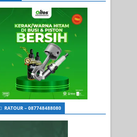
RATOUR – 087748488080