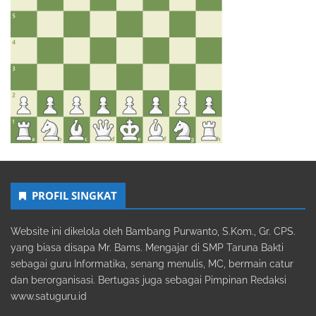
PROFIL SINGKAT
Website ini dikelola oleh Bambang Purwanto, S.Kom., Gr. CPS.
yang biasa disapa Mr. Bams. Mengajar di SMP Taruna Bakti
sebagai guru Informatika, senang menulis, MC, bermain catur
dan berorganisasi. Bertugas juga sebagai Pimpinan Redaksi
www.satuguru.id