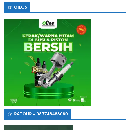
OILOS
RATOUR – 087748488080