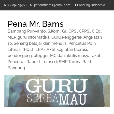
Lompat
88809405468
penamrbams@gmail.com
Bandung, Indonesia
ke
konten
Pena Mr. Bams
Bambang Purwanto, S.Kom., Gr., CPS., CPPS., C.Ed.,
MEP. guru Informatika, Guru Penggerak Angkatan
10. Senang belajar dan menulis. Pencetus Poin
Literasi (POLITERA). Aktif kegiatan literasi,
pendongeng, blogger, MC dan aktifis masyarakat.
Pencetus Rapor Literasi di SMP Taruna Bakti
Bandung.