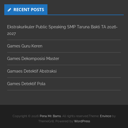
RECENT POSTS
Ekstrakurikuler Public Speaking SMP Taruna Bakti TA 2026-
2027
Games Guru Keren
Games Dekomposisi Master
Gamaes Detektif Abstraksi
Games Detektif Pola
Copyright © 2026
Pena Mr. Bams
. All rights reserved.Theme:
Envince
by
ThemeGrill. Powered by
WordPress