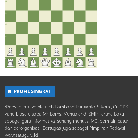
PROFIL SINGKAT
Website ini dikelola oleh Bambang Purwanto, S.Kom., Gr. CPS.
yang biasa disapa Mr. Bams. Mengajar di SMP Taruna Bakti
sebagai guru Informatika, senang menulis, MC, bermain catur
dan berorganisasi. Bertugas juga sebagai Pimpinan Redaksi
www.satuguru.id