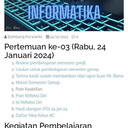
Bambang Purwanto
0
24/12/2023
Pertemuan ke-03 (Rabu, 24
Januari 2024)
Review pembelajaran semester ganjil
Usulan untuk pembelajaran semester genap
Terima kasih sudah memberikan nilai rapor buat Mr. Bams
Materi Semester Genap
Poin Keaktifan
Poin Refleksi Diri
Isi Refleksi Dir
i
Hasil ulangan (PG) 24 jan 24
Daftar Nilai Kelas 8C
Kegiatan Pembelajaran