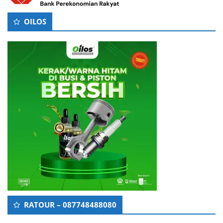
OILOS
RATOUR – 087748488080