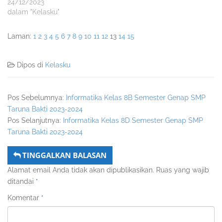
24/12/2023
dalam "Kelasku"
Laman:
1
2
3
4
5
6
7
8
9
10
11
12
13
14
15
Dipos di
Kelasku
Pos Sebelumnya:
Informatika Kelas 8B Semester Genap SMP
Taruna Bakti 2023-2024
Pos Selanjutnya:
Informatika Kelas 8D Semester Genap SMP
Taruna Bakti 2023-2024
TINGGALKAN BALASAN
Alamat email Anda tidak akan dipublikasikan.
Ruas yang wajib
ditandai
*
Komentar
*