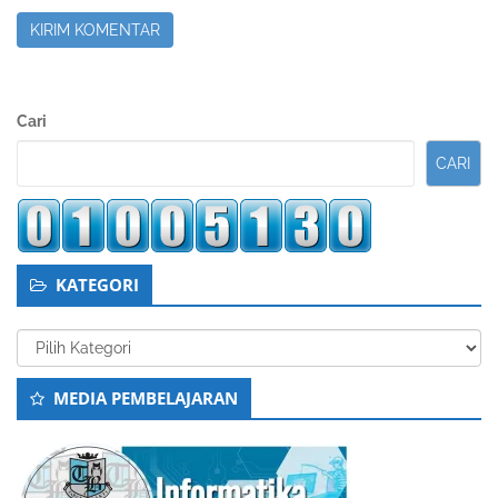
Sidebar
Cari
Kedua
CARI
KATEGORI
Kategori
MEDIA PEMBELAJARAN