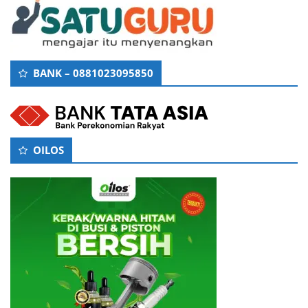
BANK – 0881023095850
OILOS