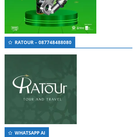
RATOUR – 087748488080
WHATSAPP AI