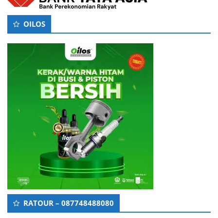
OILOS
RATOUR – 087748488080