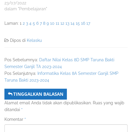
23/07/2022
dalam "Pembelajaran"
Laman:
1
2
3
4
5
6
7
8
9
10
11
12
13
14
15
16
17
Dipos di
Kelasku
Pos Sebelumnya:
Daftar Nilai Kelas 8D SMP Taruna Bakti
Semester Ganjil TA 2023-2024
Pos Selanjutnya:
Informatika Kelas 8A Semester Ganjil SMP
Taruna Bakti 2023-2024
TINGGALKAN BALASAN
Alamat email Anda tidak akan dipublikasikan.
Ruas yang wajib
ditandai
*
Komentar
*