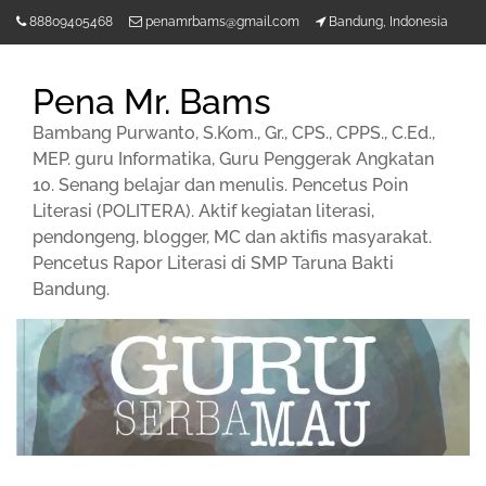
Lompat
88809405468
penamrbams@gmail.com
Bandung, Indonesia
ke
konten
Pena Mr. Bams
Bambang Purwanto, S.Kom., Gr., CPS., CPPS., C.Ed.,
MEP. guru Informatika, Guru Penggerak Angkatan
10. Senang belajar dan menulis. Pencetus Poin
Literasi (POLITERA). Aktif kegiatan literasi,
pendongeng, blogger, MC dan aktifis masyarakat.
Pencetus Rapor Literasi di SMP Taruna Bakti
Bandung.