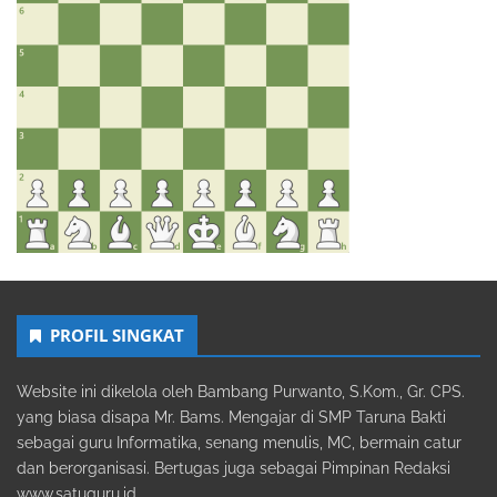
PROFIL SINGKAT
Website ini dikelola oleh Bambang Purwanto, S.Kom., Gr. CPS.
yang biasa disapa Mr. Bams. Mengajar di SMP Taruna Bakti
sebagai guru Informatika, senang menulis, MC, bermain catur
dan berorganisasi. Bertugas juga sebagai Pimpinan Redaksi
www.satuguru.id